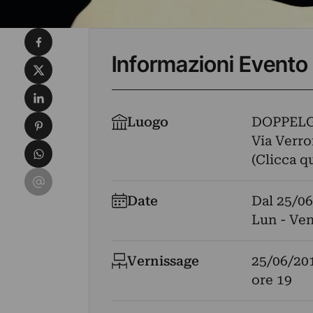
Condividi su Facebook
Informazioni Evento
Condividi su X
Condividi su LinkedIn
Condividi su Pinterest
Luogo
DOPPEL
Via Verron
Condividi su WhatsApp
(Clicca q
Condividi su Email
Date
Dal
25/06
Lun - Ven
Vernissage
25/06/20
ore 19