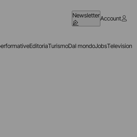
Newsletter
Account
performative
Editoria
Turismo
Dal mondo
Jobs
Television