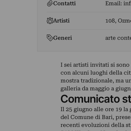
Contatti
Email:
in
Artisti
108
,
Ozm
Generi
arte cont
I sei artisti invitati si son
con alcuni luoghi della cit
mostra tradizionale, ma u
galleria da maggio a giugn
Comunicato s
Il 25 giugno alle ore 19 la
del Comune di Bari, presen
recenti evoluzioni della s