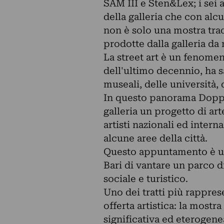
SAM III e Sten&Lex; i sei ar
della galleria che con alcun
non è solo una mostra tra
prodotte dalla galleria da
La street art è un fenome
dell'ultimo decennio, ha s
museali, delle università, 
In questo panorama Doppel
galleria un progetto di ar
artisti nazionali ed intern
alcune aree della città.
Questo appuntamento è un
Bari di vantare un parco d
sociale e turistico.
Uno dei tratti più rapprese
offerta artistica: la mostr
significativa ed eterogene