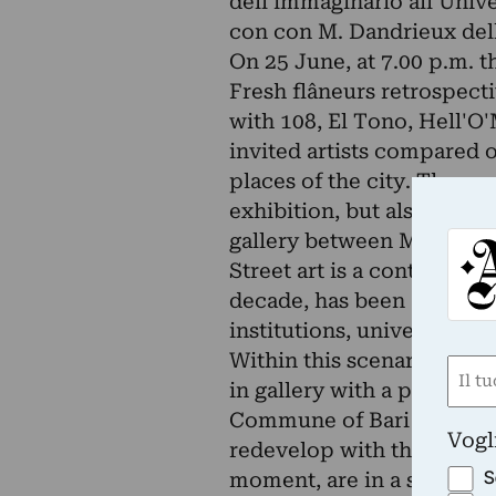
dell'immaginario all'Univ
con con M. Dandrieux dell
On 25 June, at 7.00 p.m. t
Fresh flâneurs retrospecti
with 108, El Tono, Hell'O
invited artists compared 
places of the city. The res
exhibition, but also a de
gallery between May and 
Street art is a contempor
decade, has been able to 
institutions, universities 
Within this scenario, Dop
Nom
in gallery with a project 
(Obbli
Commune of Bari inviting n
Nome
Vogl
redevelop with their own w
S
moment, are in a state of 