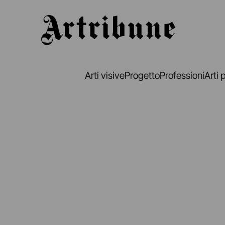
Artribune
Arti visive
Progetto
Professioni
Arti 