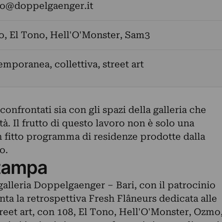
fo@doppelgaenger.it
o
,
El Tono
,
Hell'O'Monster
,
Sam3
emporanea, collettiva, street art
o confrontati sia con gli spazi della galleria che
tà. Il frutto di questo lavoro non è solo una
n fitto programma di residenze prodotte dalla
o.
tampa
 galleria Doppelgaenger – Bari, con il patrocinio
ta la retrospettiva Fresh Flâneurs dedicata alle
treet art, con 108, El Tono, Hell'O'Monster, Ozmo