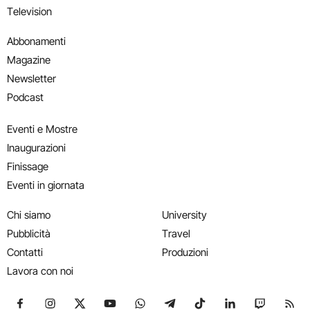
Television
Abbonamenti
Magazine
Newsletter
Podcast
Eventi e Mostre
Inaugurazioni
Finissage
Eventi in giornata
Chi siamo
University
Pubblicità
Travel
Contatti
Produzioni
Lavora con noi
Seguici su Facebook
Seguici su Instagram
Seguici su X
Seguici su YouTube
Seguici su WhatsApp
Seguici su Telegram
Seguici su TikTok
Seguici su Link
Seguici su
Segui