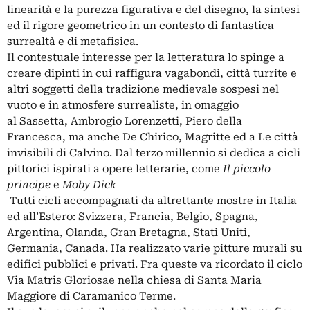
linearità e la purezza figurativa e del disegno, la sintesi
ed il rigore geometrico in un contesto di fantastica
surrealtà e di metafisica.
Il contestuale interesse per la letteratura lo spinge a
creare dipinti in cui raffigura vagabondi, città turrite e
altri soggetti della tradizione medievale sospesi nel
vuoto e in atmosfere
surrealiste
, in omaggio
al
Sassetta
,
Ambrogio Lorenzetti
,
Piero della
Francesca
, ma anche
De Chirico
,
Magritte
ed a
Le città
invisibili
di
Calvino
. Dal terzo millennio si dedica a cicli
pittorici ispirati a opere letterarie, come
Il piccolo
principe
e
Moby Dick
Tutti cicli accompagnati da altrettante mostre in Italia
ed all’Estero: Svizzera, Francia, Belgio, Spagna,
Argentina, Olanda, Gran Bretagna, Stati Uniti,
Germania, Canada. Ha realizzato varie pitture murali su
edifici pubblici e privati. Fra queste va ricordato il ciclo
Via Matris Gloriosae nella chiesa di Santa Maria
Maggiore di Caramanico Terme.