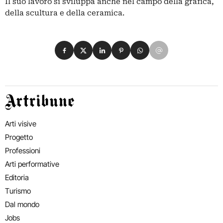
Il suo lavoro si sviluppa anche nel campo della grafica,
della scultura e della ceramica.
Condividi su Facebook
Condividi su X
Condividi su LinkedIn
Condividi su Pinterest
Condividi su WhatsApp
Condividi su Email
Artribune
Arti visive
Progetto
Professioni
Arti performative
Editoria
Turismo
Dal mondo
Jobs