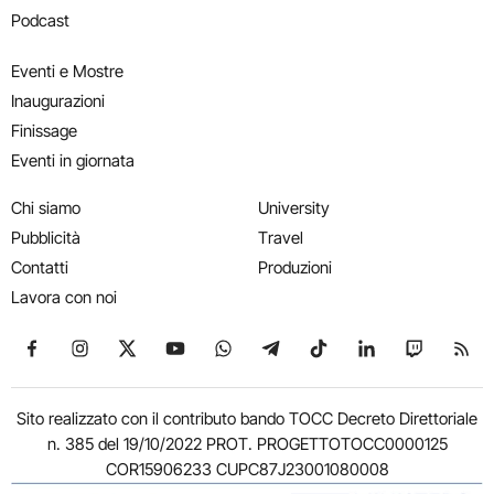
Podcast
Eventi e Mostre
Inaugurazioni
Finissage
Eventi in giornata
Chi siamo
University
Pubblicità
Travel
Contatti
Produzioni
Lavora con noi
Seguici su Facebook
Seguici su Instagram
Seguici su X
Seguici su YouTube
Seguici su WhatsApp
Seguici su Telegram
Seguici su TikTok
Seguici su Link
Seguici su
Segui
Sito realizzato con il contributo bando TOCC Decreto Direttoriale
n. 385 del 19/10/2022 PROT. PROGETTOTOCC0000125
COR15906233 CUPC87J23001080008