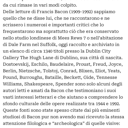
da cui rimase in vari modi colpito.
Delle letture di Francis Bacon (1909-1992) sappiamo
quello che ne disse lui, che ne raccontarono e ne
scrissero i numerosi e importanti critici che lo
frequentarono ma soprattutto ciò che era conservato
nello studio londinese di Mees Rews 7 o nell’abitazione
di Dale Farm nel Suffolk, oggi raccolto e archiviato in
un elenco di circa 1340 titoli presso la Dublin City
Gallery The Hugh Lane di Dublino, sua città di nascita.
Dostoevskij, Eschilo, Baudelaire, Proust, Freud, Joyce,
Berlin, Nietzsche, Tolstoj, Conrad, Blixen, Eliot, Yeats,
Pound, Burroughs, Bataille, Beckett, Gide, Tennesse
Williams, Shakespeare, Spender sono solo alcuni degli
autori letti e amati da Bacon che testimoniano i suoi
vasti interessi letterari e che aiutano a comprendere lo
sfondo culturale delle opere realizzate tra 1944 e 1992.
Queste fonti sono state spesso citate dai più eminenti
studiosi di Bacon pur non avendo mai ricevuto la stessa
attenzione filologica e “archeologica” di quelle visive: