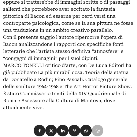
eppure si tratterebbe di immagini scritte o di passaggi
salienti che potrebbero aver eccitato la fantasia
pittorica di Bacon ed esserne per certi versi una
controparte psicologica, come se la sua pittura ne fosse
una traduzione in un ambito creativo parallelo.
Con il presente saggio l’autore ripercorre l’opera di
Bacon analizzandone i rapporti con specifiche fonti
letterarie che l’artista stesso definiva “atmosfere” e
“congegni di immagini” per i suoi dipinti.
MARCO TONELLI critico d’arte, con De Luca Editori ha
già pubblicato La più mirabil cosa. Teoria della statua
da Donatello a Rodin; Pino Pascali. Catalogo generale
delle sculture 1964-1968 e The Art Horror Picture Show.
È stato Commissario Inviti della XIV Quadriennale di
Roma e Assessore alla Cultura di Mantova, dove
attualmente vive.
Condividi su Facebook
Condividi su X
Condividi su LinkedIn
Condividi su Pinterest
Condividi su WhatsApp
Condividi su Email