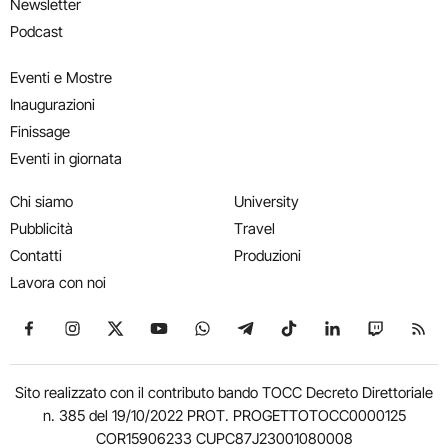
Newsletter
Podcast
Eventi e Mostre
Inaugurazioni
Finissage
Eventi in giornata
Chi siamo
University
Pubblicità
Travel
Contatti
Produzioni
Lavora con noi
Seguici su Facebook
Seguici su Instagram
Seguici su X
Seguici su YouTube
Seguici su WhatsApp
Seguici su Telegram
Seguici su TikTok
Seguici su Link
Seguici su
Segui
Sito realizzato con il contributo bando TOCC Decreto Direttoriale
n. 385 del 19/10/2022 PROT. PROGETTOTOCC0000125
COR15906233 CUPC87J23001080008