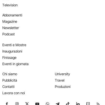
Television
Abbonamenti
Magazine
Newsletter
Podcast
Eventi e Mostre
Inaugurazioni
Finissage
Eventi in giornata
Chi siamo
University
Pubblicità
Travel
Contatti
Produzioni
Lavora con noi
Seguici su Facebook
Seguici su Instagram
Seguici su X
Seguici su YouTube
Seguici su WhatsApp
Seguici su Telegram
Seguici su TikTok
Seguici su Link
Seguici su
Segui