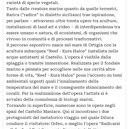
varietà di specie vegetali.
Tanto dalle creature marine quanto da quelle terrestri,
Rarica (“radice” in dialetto siciliano) trae ispirazione,
per parlare – attraverso oltre trenta opere tra sculture,
installazioni di land art e video – di interdipendenza tra
essere umano e natura, di ecosistemi, di organismi che
vivono in comunità e di processi trasformativi.
Il percorso espositivo nasce nel mare di Ortigia con la
scultura subacquea “Reef - Kura Halos” installata nelle
acque antistanti al Castello. L’opera è visibile dalla
spiaggia o tramite immersione. Realizzata per il fondale
marino e pensata per accogliere nelle sue cavità altre
forme di vita, “Reef - Kura Halos” pone l’accento su temi
ambientali urgenti quali l’innalzamento della
temperatura del mare e il conseguente sbiancamento dei
coralli. Per la realizzazione dell’opera l’artista si è
avvalso della consulenza di biologi marini.
Tornando in superficie, numerose sono le opere negli
spazi del Castello Maniace. Qui si incontrano i due
protagonisti del metaforico viaggio nel quale Diluca
conduce il visitatore: Orfeo, o meglio l’opera “Radicarsi