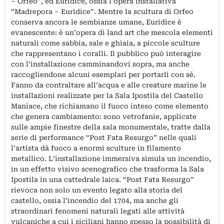
– Orfeo”, ed Euridice, ossia l’opera installativa
“Madrepora – Euridice”. Mentre la scultura di Orfeo
conserva ancora le sembianze umane, Euridice è
evanescente: è un’opera di land art che mescola elementi
naturali come sabbia, sale e ghiaia, a piccole sculture
che rappresentano i coralli. Il pubblico può interagire
con l’installazione camminandovi sopra, ma anche
raccogliendone alcuni esemplari per portarli con sé.
Fanno da contraltare all’acqua e alle creature marine le
installazioni realizzate per la Sala Ipostila del Castello
Maniace, che richiamano il fuoco inteso come elemento
che genera cambiamento: sono vetrofanie, applicate
sulle ampie finestre della sala monumentale, tratte dalla
serie di performance “Post Fata Resurgo” nelle quali
l’artista dà fuoco a enormi sculture in filamento
metallico. L’installazione immersiva simula un incendio,
in un effetto visivo scenografico che trasforma la Sala
Ipostila in una cattedrale laica. “Post Fata Resurgo”
rievoca non solo un evento legato alla storia del
castello, ossia l’incendio del 1704, ma anche gli
straordinari fenomeni naturali legati alle attività
vulcaniche a cui i siciliani hanno spesso la possibilità di