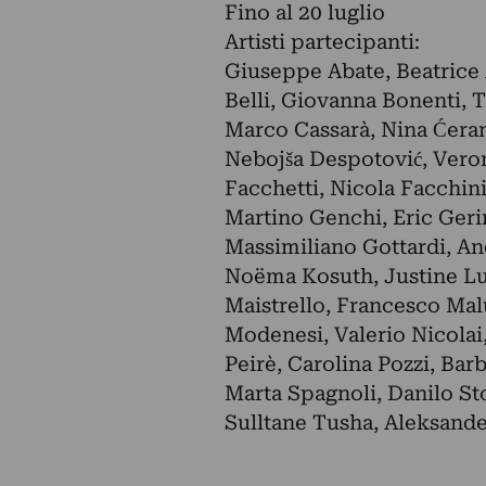
Fino al 20 luglio
Artisti partecipanti:
Giuseppe Abate, Beatrice A
Belli, Giovanna Bonenti, 
Marco Cassarà, Nina Ćeran
Nebojša Despotović, Vero
Facchetti, Nicola Facchini,
Martino Genchi, Eric Geri
Massimiliano Gottardi, An
Noëma Kosuth, Justine Luc
Maistrello, Francesco Malu
Modenesi, Valerio Nicolai
Peirè, Carolina Pozzi, Barb
Marta Spagnoli, Danilo St
Sulltane Tusha, Aleksande