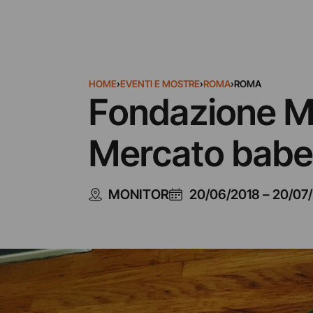
HOME
›
EVENTI E MOSTRE
›
ROMA
›
ROMA
Fondazione Ma
Mercato babe
MONITOR
20/06/2018
–
20/07