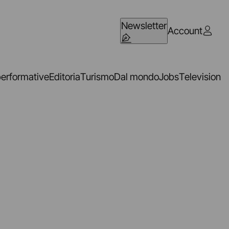
Newsletter
Account
performative
Editoria
Turismo
Dal mondo
Jobs
Television