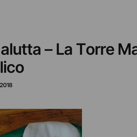
lutta – La Torre Ma
lico
/2018