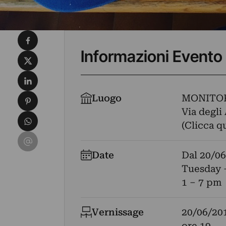
Condividi su Facebook
Informazioni Evento
Condividi su X
Condividi su LinkedIn
Condividi su Pinterest
Luogo
MONITO
Via degli 
Condividi su WhatsApp
(Clicca q
Condividi su Email
Date
Dal
20/06
Tuesday 
1 – 7 pm
Vernissage
20/06/20
ore 19