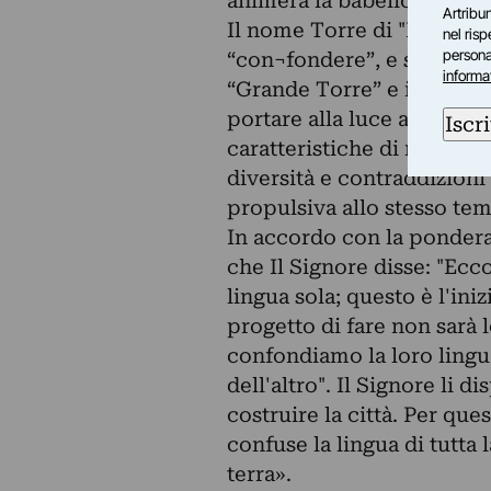
animerà la babelica (appun
Artribun
Il nome Torre di "Babele” 
nel ris
personal
“con¬fondere”, e significa
informa
“Grande Torre” e il suo m
portare alla luce archeolog
Iscri
caratteristiche di moltepli
diversità e contraddizioni 
propulsiva allo stesso te
In accordo con la ponderat
che Il Signore disse: "Ecc
lingua sola; questo è l'ini
progetto di fare non sarà
confondiamo la loro lingu
dell'altro". Il Signore li d
costruire la città. Per que
confuse la lingua di tutta la
terra».