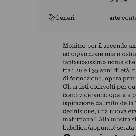
Generi
arte cont
Monitor per il secondo an
ad organizzare una mostra
fantasiosissimo nome che i
tra i 20 e i 35 anni di età,
di formazione, opera princ
Gli artisti coinvolti per 
condivideranno opere e pe
ispirazione dal mito della
definizione, una nuova et
maluttiano”. Alla mostra s
babelica (appunto) serata 