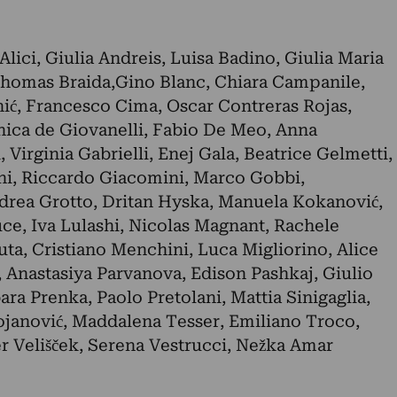
lici, Giulia Andreis, Luisa Badino, Giulia Maria
Thomas Braida,Gino Blanc, Chiara Campanile,
ić, Francesco Cima, Oscar Contreras Rojas,
nica de Giovanelli, Fabio De Meo, Anna
 Virginia Gabrielli, Enej Gala, Beatrice Gelmetti,
ni, Riccardo Giacomini, Marco Gobbi,
drea Grotto, Dritan Hyska, Manuela Kokanović,
e, Iva Lulashi, Nicolas Magnant, Rachele
ta, Cristiano Menchini, Luca Migliorino, Alice
, Anastasiya Parvanova, Edison Pashkaj, Giulio
ara Prenka, Paolo Pretolani, Mattia Sinigaglia,
ojanović, Maddalena Tesser, Emiliano Troco,
r Velišček, Serena Vestrucci, Nežka Amar