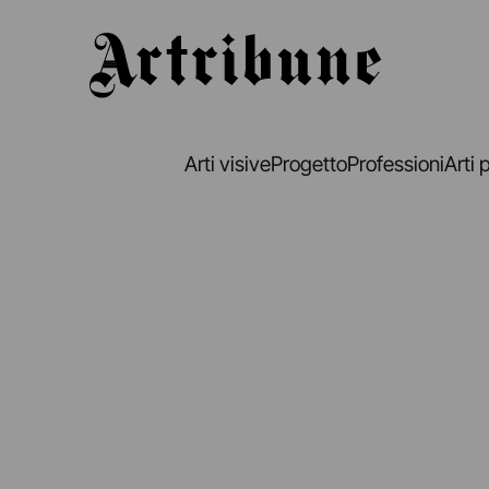
Artribune
Arti visive
Progetto
Professioni
Arti 