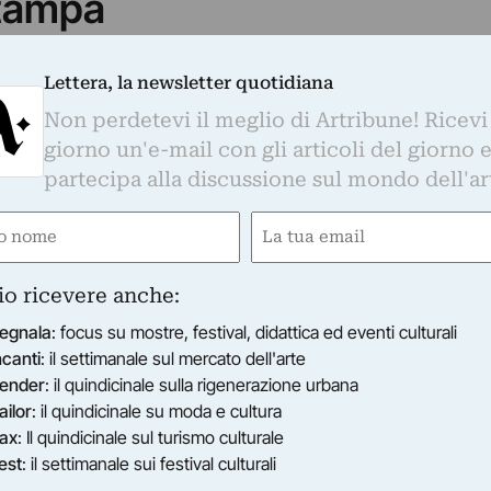
tampa
are per il secondo anno consecutivo Fondazione
a mostra nei propri spazi. La Fondazione Malutta
Lettera, la newsletter quotidiana
dentifica un collettivo di circa quaranta artisti
Non perdetevi il meglio di Artribune! Ricevi
 tutti provenienti da differenti contesti culturali e
giorno un'e-mail con gli articoli del giorno 
ipalmente nelle pratiche pittoriche, scultoree e
partecipa alla discussione sul mondo dell'ar
e
Email
questa seconda edizione del progetto
nsieri all’interno di un concept che trae
gatorio)
(Obbligatorio)
 Torre di Babele, auspicante, per loro stessa
io ricevere anche:
à ironicamente regolata dal "pensiero debole
egnala
: focus su mostre, festival, didattica ed eventi culturali
ietas" nei confronti dei valori storici tramandati e
ncanti
: il settimanale sul mercato dell'arte
oggetto non unitario né subordinato
ender
: il quindicinale sulla rigenerazione urbana
ma molteplice e poliedrico’.
ailor
: il quindicinale su moda e cultura
cio collaborativo e paritario fra le diverse
ax
: Il quindicinale sul turismo culturale
, alla mostra si affiancherà il flea market che
est
: il settimanale sui festival culturali