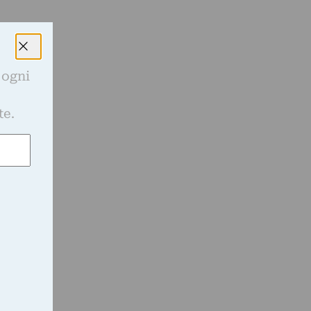
,
 ogni
e
te.