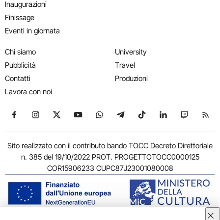
Inaugurazioni
Finissage
Eventi in giornata
Chi siamo
University
Pubblicità
Travel
Contatti
Produzioni
Lavora con noi
Seguici su Facebook
Seguici su Instagram
Seguici su X
Seguici su YouTube
Seguici su WhatsApp
Seguici su Telegram
Seguici su TikTok
Seguici su Link
Seguici su
Segui
Sito realizzato con il contributo bando TOCC Decreto Direttoriale
n. 385 del 19/10/2022 PROT. PROGETTOTOCC0000125
COR15906233 CUPC87J23001080008