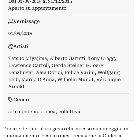
Dal
01/09/2015
al
31/12/2015
Aperto su appuntamento
Vernissage
01/09/2015
Artisti
Tatsuo Miyajima
,
Alberto Garutti
,
Tony Cragg
,
Lawrence Carroll
,
Gerda Steiner & Joerg
Lenzlinger
,
Alex Dorici
,
Felice Varini
,
Wolfgang
Laib
,
Marco D’Anna
,
Wilhelm Mundt
,
Véronique
Arnold
Generi
arte contemporanea, collettiva
Donare dei fiori è un gesto che spesso simboleggia un
ringraziamento, così in quest’occasione la Galleria