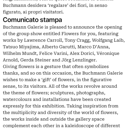
Buchmann desidera ‘regalare’ dei fiori, in senso
figurato, ai propri visitatori.
Comunicato stampa
Buchmann Galerie is pleased to announce the opening
of the group show entitled Flowers for you, featuring
works by Lawrence Carroll, Tony Cragg, Wolfgang Laib,
Tatsuo Miyajima, Alberto Garutti, Marco D’Anna,
Wilhelm Mundt, Felice Varini, Alex Dorici, Véronique
Arnold, Gerda Steiner and Jörg Lenzlinger.
Giving flowers is a gesture that often symbolizes
thanks, and so on this occasion, the Buchmann Galerie
wishes to make a ‘gift’ of flowers, in the figurative
sense, to its visitors. All of the works revolve around
the theme of flowers; sculptures, photographs,
watercolours and installations have been created
expressly for this exhibition. Taking inspiration from
the multiplicity and diversity of the world of flowers,
the works inside and outside the gallery space
complement each other in a kaleidoscope of different