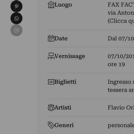
Condividi su Pinterest
Luogo
FAX FAC
via Anton
Condividi su WhatsApp
(Clicca q
Condividi su Email
Date
Dal
07/10
Vernissage
07/10/20
ore 19
Biglietti
Ingresso 
tessera an
Artisti
Flavio Or
Generi
personale