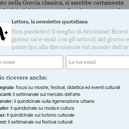
to nella Grecia classica, si sarebbe certamente
'edonista Aristippo contro l'arcigno e monacale
nfatti, rovesciano spudoratamente il platonismo e
Lettera, la newsletter quotidiana
lismo ascetico e repressivo. Dirà qualcuno:
Non perdetevi il meglio di Artribune! Ricevi
 Platone? Certamente risponde l'artista, dato che
giorno un'e-mail con gli articoli del giorno 
ndamentalismi non fanno altro che mantenere in
partecipa alla discussione sul mondo dell'ar
L'ascetismo pesa perché deve schiacciare il
 ansia di felicità. Conseguentemente Orlando si
e
Email
ottile; come gli altri materialisti, il pittore e
gatorio)
(Obbligatorio)
tto si risolva nell'universo dei fenomeni e dei
io ricevere anche:
ispiegarsi di nudi colti nel momento di un Eros
egnala
: focus su mostre, festival, didattica ed eventi culturali
sfera dell'Eros si estende poi al cibo e al vino; i
ncanti
: il settimanale sul mercato dell'arte
i celebrare il corpo, quel corpo che tutte le form
ender
: il quindicinale sulla rigenerazione urbana
a rimuovere. Non dunque le idee lontane, frigide,
ailor
: il quindicinale su moda e cultura
nsì, lo ripetiamo, i corpi i quali nel segno del
ax
: Il quindicinale sul turismo culturale
suo scorrere. [...]
est
: il settimanale sui festival culturali
 in uno spazio giovane e dinamico come quello