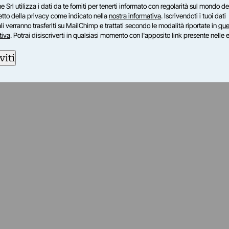
e Srl utilizza i dati da te forniti per tenerti informato con regolarità sul mondo del
lternano mostre, concerti ed eventi culturali.
petto della privacy come indicato nella
nostra informativa
. Iscrivendoti i tuoi dati
i verranno trasferiti su MailChimp e trattati secondo le modalità riportate in
que
tiva
. Potrai disiscriverti in qualsiasi momento con l'apposito link presente nelle 
viti