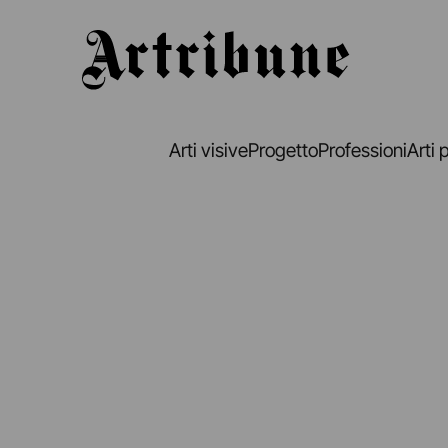
Artribune
Arti visive
Progetto
Professioni
Arti 