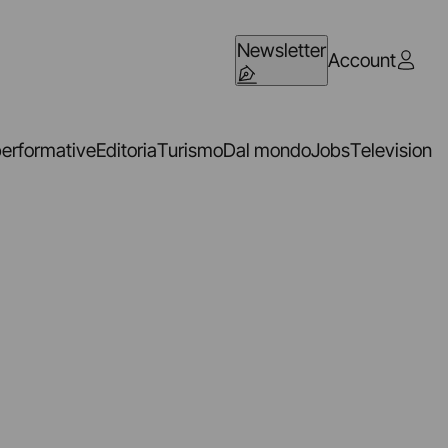
Newsletter
Account
performative
Editoria
Turismo
Dal mondo
Jobs
Television