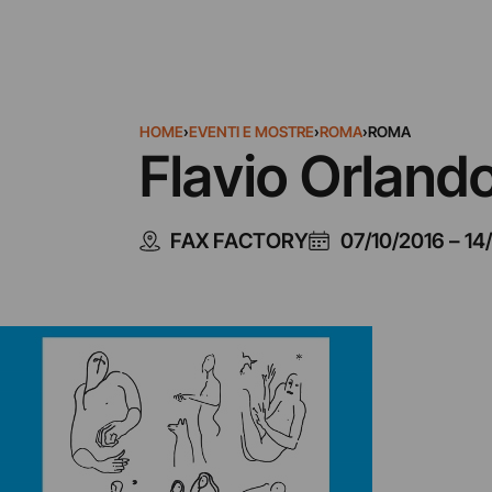
HOME
›
EVENTI E MOSTRE
›
ROMA
›
ROMA
Flavio Orland
FAX FACTORY
07/10/2016
–
14