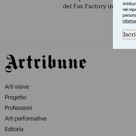
Artribun
del Fax Factory in cui si a
nel ris
personal
informa
Iscri
Artribune
Arti visive
Progetto
Professioni
Arti performative
Editoria