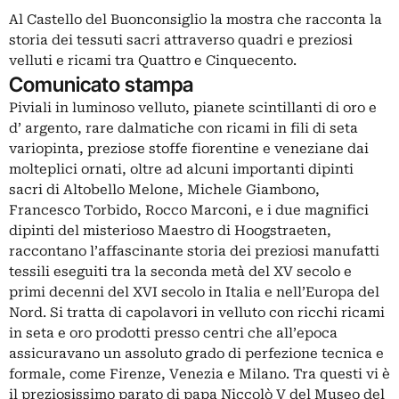
Al Castello del Buonconsiglio la mostra che racconta la
storia dei tessuti sacri attraverso quadri e preziosi
velluti e ricami tra Quattro e Cinquecento.
Comunicato stampa
Piviali in luminoso velluto, pianete scintillanti di oro e
d’ argento, rare dalmatiche con ricami in fili di seta
variopinta, preziose stoffe fiorentine e veneziane dai
molteplici ornati, oltre ad alcuni importanti dipinti
sacri di Altobello Melone, Michele Giambono,
Francesco Torbido, Rocco Marconi, e i due magnifici
dipinti del misterioso Maestro di Hoogstraeten,
raccontano l’affascinante storia dei preziosi manufatti
tessili eseguiti tra la seconda metà del XV secolo e
primi decenni del XVI secolo in Italia e nell’Europa del
Nord. Si tratta di capolavori in velluto con ricchi ricami
in seta e oro prodotti presso centri che all’epoca
assicuravano un assoluto grado di perfezione tecnica e
formale, come Firenze, Venezia e Milano. Tra questi vi è
il preziosissimo parato di papa Niccolò V del Museo del