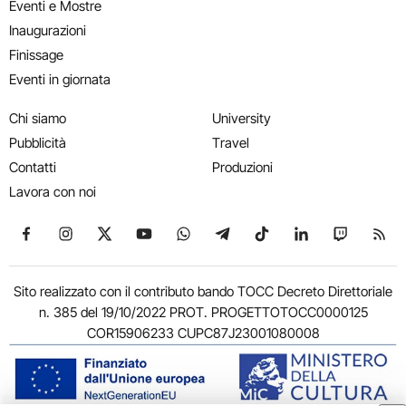
Eventi e Mostre
Inaugurazioni
Finissage
Eventi in giornata
Chi siamo
University
Pubblicità
Travel
Contatti
Produzioni
Lavora con noi
Seguici su Facebook
Seguici su Instagram
Seguici su X
Seguici su YouTube
Seguici su WhatsApp
Seguici su Telegram
Seguici su TikTok
Seguici su Link
Seguici su
Segui
Sito realizzato con il contributo bando TOCC Decreto Direttoriale
n. 385 del 19/10/2022 PROT. PROGETTOTOCC0000125
COR15906233 CUPC87J23001080008