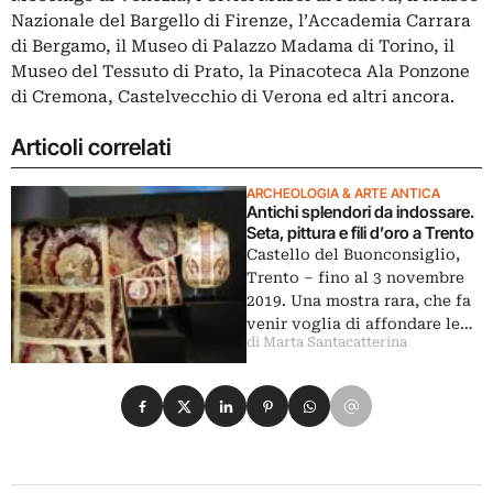
Nazionale del Bargello di Firenze, l’Accademia Carrara
di Bergamo, il Museo di Palazzo Madama di Torino, il
Museo del Tessuto di Prato, la Pinacoteca Ala Ponzone
di Cremona, Castelvecchio di Verona ed altri ancora.
Articoli correlati
ARCHEOLOGIA & ARTE ANTICA
Antichi splendori da indossare.
Seta, pittura e fili d’oro a Trento
Castello del Buonconsiglio,
Trento – fino al 3 novembre
2019. Una mostra rara, che fa
venir voglia di affondare le…
di Marta Santacatterina
Condividi su Facebook
Condividi su X
Condividi su LinkedIn
Condividi su Pinterest
Condividi su WhatsApp
Condividi su Email