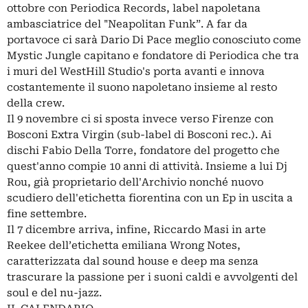
ottobre con Periodica Records, label napoletana
ambasciatrice del "Neapolitan Funk”. A far da
portavoce ci sarà Dario Di Pace meglio conosciuto come
Mystic Jungle capitano e fondatore di Periodica che tra
i muri del WestHill Studio's porta avanti e innova
costantemente il suono napoletano insieme al resto
della crew.
Il 9 novembre ci si sposta invece verso Firenze con
Bosconi Extra Virgin (sub-label di Bosconi rec.). Ai
dischi Fabio Della Torre, fondatore del progetto che
quest'anno compie 10 anni di attività. Insieme a lui Dj
Rou, già proprietario dell'Archivio nonché nuovo
scudiero dell'etichetta fiorentina con un Ep in uscita a
fine settembre.
Il 7 dicembre arriva, infine, Riccardo Masi in arte
Reekee dell’etichetta emiliana Wrong Notes,
caratterizzata dal sound house e deep ma senza
trascurare la passione per i suoni caldi e avvolgenti del
soul e del nu-jazz.