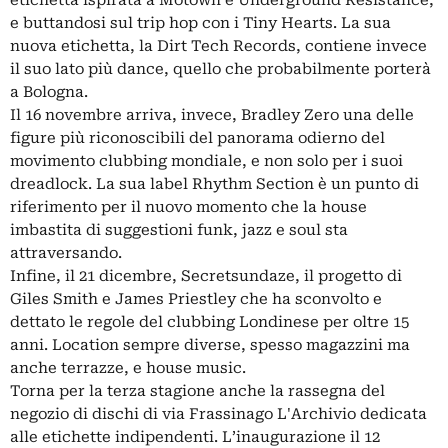
etichetta ispirata a Motown e Underground Resistance,
e buttandosi sul trip hop con i Tiny Hearts. La sua
nuova etichetta, la Dirt Tech Records, contiene invece
il suo lato più dance, quello che probabilmente porterà
a Bologna.
Il 16 novembre arriva, invece, Bradley Zero una delle
figure più riconoscibili del panorama odierno del
movimento clubbing mondiale, e non solo per i suoi
dreadlock. La sua label Rhythm Section è un punto di
riferimento per il nuovo momento che la house
imbastita di suggestioni funk, jazz e soul sta
attraversando.
Infine, il 21 dicembre, Secretsundaze, il progetto di
Giles Smith e James Priestley che ha sconvolto e
dettato le regole del clubbing Londinese per oltre 15
anni. Location sempre diverse, spesso magazzini ma
anche terrazze, e house music.
Torna per la terza stagione anche la rassegna del
negozio di dischi di via Frassinago L'Archivio dedicata
alle etichette indipendenti. L’inaugurazione il 12