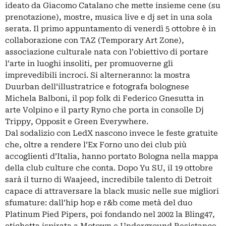
ideato da Giacomo Catalano che mette insieme cene (su
prenotazione), mostre, musica live e dj set in una sola
serata. Il primo appuntamento di venerdì 5 ottobre è in
collaborazione con TAZ (Temporary Art Zone),
associazione culturale nata con l’obiettivo di portare
l’arte in luoghi insoliti, per promuoverne gli
imprevedibili incroci. Si alterneranno: la mostra
Duurban dell’illustratrice e fotografa bolognese
Michela Balboni, il pop folk di Federico Gnesutta in
arte Volpino e il party Ryno che porta in consolle Dj
Trippy, Opposit e Green Everywhere.
Dal sodalizio con LedX nascono invece le feste gratuite
che, oltre a rendere l’Ex Forno uno dei club più
accoglienti d’Italia, hanno portato Bologna nella mappa
della club culture che conta. Dopo Yu SU, il 19 ottobre
sarà il turno di Waajeed, incredibile talento di Detroit
capace di attraversare la black music nelle sue migliori
sfumature: dall’hip hop e r&b come metà del duo
Platinum Pied Pipers, poi fondando nel 2002 la Bling47,