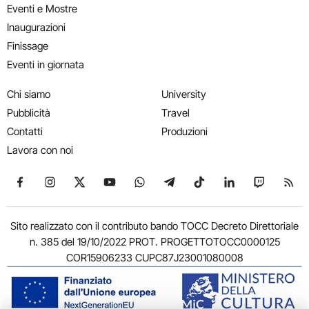
Eventi e Mostre
Inaugurazioni
Finissage
Eventi in giornata
Chi siamo
University
Pubblicità
Travel
Contatti
Produzioni
Lavora con noi
Seguici su Facebook
Seguici su Instagram
Seguici su X
Seguici su YouTube
Seguici su WhatsApp
Seguici su Telegram
Seguici su TikTok
Seguici su Link
Seguici su
Segui
Sito realizzato con il contributo bando TOCC Decreto Direttoriale
n. 385 del 19/10/2022 PROT. PROGETTOTOCC0000125
COR15906233 CUPC87J23001080008