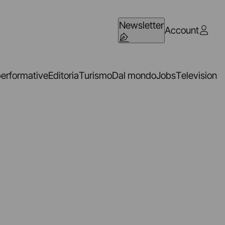
Newsletter
Account
performative
Editoria
Turismo
Dal mondo
Jobs
Television