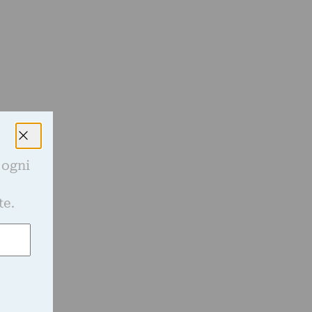
 ogni
e
te.