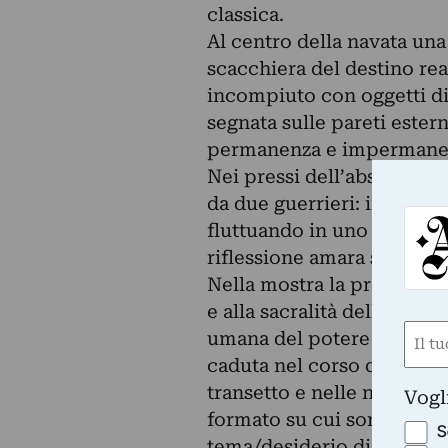
classica.
Al centro della navata una
scacchiera del destino re
incompiuto con oggetti di 
segnata sulle pareti estern
permanenza e impermane
Nei pressi dell’abside, è 
da due guerrieri: immagin
fluttuando in uno spazio d
riflessione amara sul pres
Nella mostra la presenza 
e alla sacralità dell’imma
Nom
umana del potere e del de
caduta nel corso della sto
(Requ
First
transetto e nelle nicchie l
Vogl
formato su cui sono inscri
S
tema/desiderio di immortal