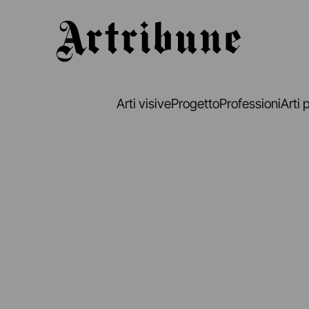
Artribune
Arti visive
Progetto
Professioni
Arti 