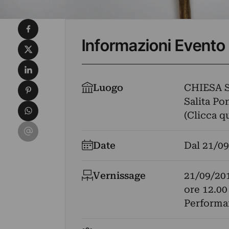
Condividi su Facebook
Informazioni Evento
Condividi su X
Condividi su LinkedIn
Condividi su Pinterest
Luogo
CHIESA 
Salita Pon
Condividi su WhatsApp
(Clicca q
Condividi su Email
Date
Dal
21/09
Vernissage
21/09/20
ore 12.00 
Performan