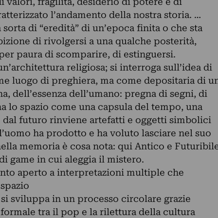
valori, fragilità, desiderio di potere e di
tterizzato l’andamento della nostra storia. …
 sorta di “eredità” di un’epoca finita o che sta
bizione di rivolgersi a una qualche posterità,
per paura di scomparire, di estinguersi.
n’architettura religiosa; si interroga sull’idea di
me luogo di preghiera, ma come depositaria di u
a, dell’essenza dell’umano: pregna di segni, di
ina lo spazio come una capsula del tempo, una
 dal futuro rinviene artefatti e oggetti simbolici
l’uomo ha prodotto e ha voluto lasciare nel suo
ella memoria è cosa nota: qui Antico e Futuribil
di game in cui aleggia il mistero.
nto aperto a interpretazioni multiple che
 spazio
 si sviluppa in un processo circolare grazie
rmale tra il pop e la rilettura della cultura