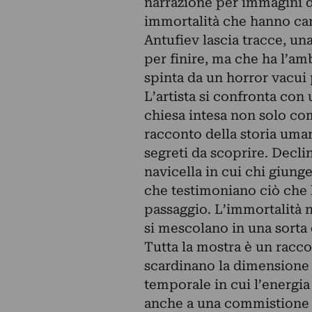
narrazione per immagini di 
immortalità che hanno cara
Antufiev lascia tracce, una
per finire, ma che ha l’am
spinta da un horror vacui 
L’artista si confronta con u
chiesa intesa non solo co
racconto della storia uman
segreti da scoprire. Decl
navicella in cui chi giunge
che testimoniano ciò che 
passaggio. L’immortalità n
si mescolano in una sorta 
Tutta la mostra è un racco
scardinano la dimensione
temporale in cui l’energia
anche a una commistione fo