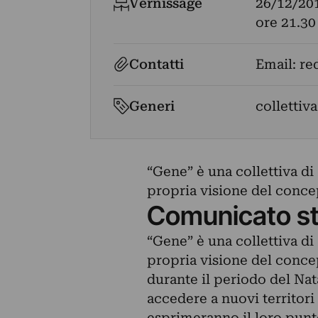
Vernissage
26/12/20
ore 21.30
Contatti
Email:
re
Generi
collettiva
“Gene” è una collettiva di
propria visione del concep
Comunicato s
“Gene” è una collettiva di
propria visione del conce
durante il periodo del Nata
accedere a nuovi territori i
esprimeranno il loro punto