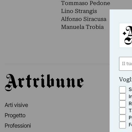
Tommaso Pedone
Lino Strangis
Alfonso Siracusa
Manuela Trobia
Nom
(Obbli
Nome
Artribune
Vogl
S
I
R
Arti visive
T
Progetto
P
F
Professioni