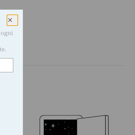
 ogni
e
te.