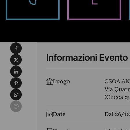
Condividi su Facebook
Informazioni Evento
Condividi su X
Condividi su LinkedIn
Condividi su Pinterest
Luogo
CSOA AN
Via Quarna
Condividi su WhatsApp
(Clicca q
Condividi su Email
Date
Dal
26/12