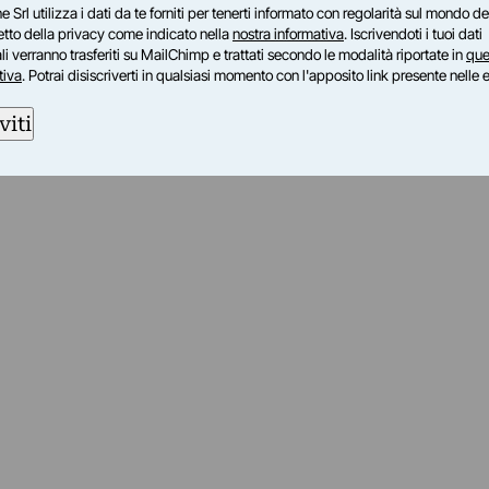
e Srl utilizza i dati da te forniti per tenerti informato con regolarità sul mondo del
petto della privacy come indicato nella
nostra informativa
. Iscrivendoti i tuoi dati
i verranno trasferiti su MailChimp e trattati secondo le modalità riportate in
que
tiva
. Potrai disiscriverti in qualsiasi momento con l'apposito link presente nelle 
viti