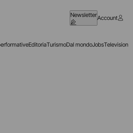
Newsletter
Account
performative
Editoria
Turismo
Dal mondo
Jobs
Television