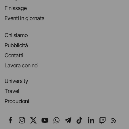
Finissage
Eventi in giornata
Chi siamo
Pubblicità
Contatti
Lavora con noi
University
Travel
Produzioni
Seguici su Facebook
Seguici su Instagram
Seguici su X
Seguici su YouTube
Seguici su WhatsApp
Seguici su Telegr
Seguici su TikT
Seguici su L
Seguici 
Segui