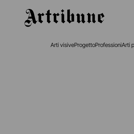
Artribune
Arti visive
Progetto
Professioni
Arti 