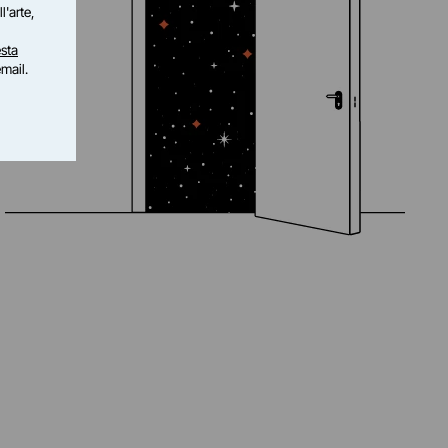
l'arte,
sta
email.