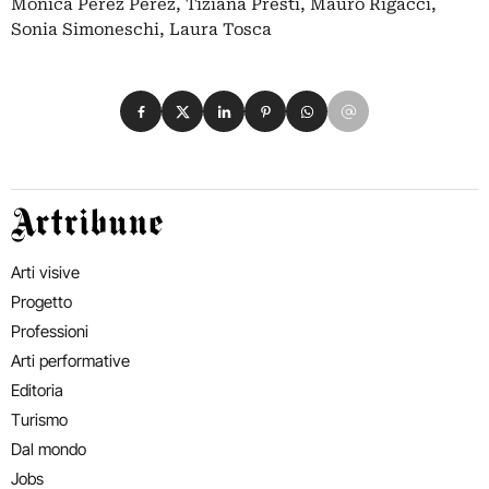
Mònica Pèrez Pèrez, Tiziana Presti, Mauro Rigacci,
Sonia Simoneschi, Laura Tosca
Condividi su Facebook
Condividi su X
Condividi su LinkedIn
Condividi su Pinterest
Condividi su WhatsApp
Condividi su Email
Artribune
Arti visive
Progetto
Professioni
Arti performative
Editoria
Turismo
Dal mondo
Jobs