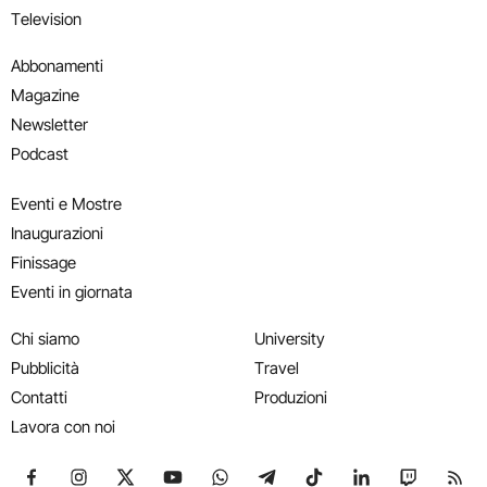
Television
Abbonamenti
Magazine
Newsletter
Podcast
Eventi e Mostre
Inaugurazioni
Finissage
Eventi in giornata
Chi siamo
University
Pubblicità
Travel
Contatti
Produzioni
Lavora con noi
Seguici su Facebook
Seguici su Instagram
Seguici su X
Seguici su YouTube
Seguici su WhatsApp
Seguici su Telegram
Seguici su TikTok
Seguici su Link
Seguici su
Segui