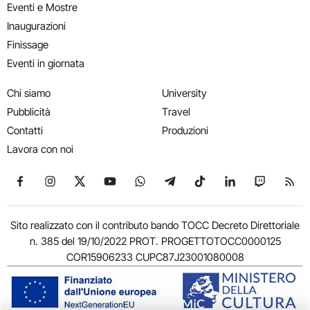
Eventi e Mostre
Inaugurazioni
Finissage
Eventi in giornata
Chi siamo
University
Pubblicità
Travel
Contatti
Produzioni
Lavora con noi
Seguici su Facebook
Seguici su Instagram
Seguici su X
Seguici su YouTube
Seguici su WhatsApp
Seguici su Telegram
Seguici su TikTok
Seguici su Link
Seguici su
Segui
Sito realizzato con il contributo bando TOCC Decreto Direttoriale
n. 385 del 19/10/2022 PROT. PROGETTOTOCC0000125
COR15906233 CUPC87J23001080008