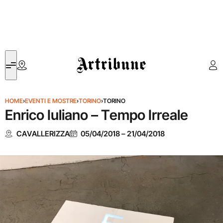
Artribune
HOME
›
EVENTI E MOSTRE
›
TORINO
›
TORINO
Enrico Iuliano – Tempo Irreale
CAVALLERIZZA
05/04/2018
–
21/04/2018