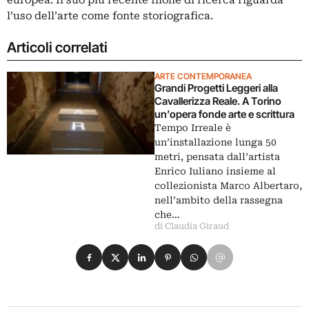
europea. Il suo più recente filone di ricerca riguarda
l’uso dell’arte come fonte storiografica.
Articoli correlati
ARTE CONTEMPORANEA
Grandi Progetti Leggeri alla
Cavallerizza Reale. A Torino
un’opera fonde arte e scrittura
Tempo Irreale è
un’installazione lunga 50
metri, pensata dall’artista
Enrico Iuliano insieme al
collezionista Marco Albertaro,
nell’ambito della rassegna
che…
di Claudia Giraud
Condividi su Facebook
Condividi su X
Condividi su LinkedIn
Condividi su Pinterest
Condividi su WhatsApp
Condividi su Email