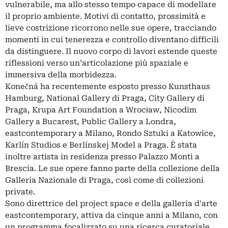
vulnerabile, ma allo stesso tempo capace di modellare
il proprio ambiente. Motivi di contatto, prossimità e
lieve costrizione ricorrono nelle sue opere, tracciando
momenti in cui tenerezza e controllo diventano difficili
da distinguere. Il nuovo corpo di lavori estende queste
riflessioni verso un’articolazione più spaziale e
immersiva della morbidezza.
Konečná ha recentemente esposto presso Kunsthaus
Hamburg, National Gallery di Praga, City Gallery di
Praga, Krupa Art Foundation a Wrocław, Nicodim
Gallery a Bucarest, Public Gallery a Londra,
eastcontemporary a Milano, Rondo Sztuki a Katowice,
Karlín Studios e Berlínskej Model a Praga. È stata
inoltre artista in residenza presso Palazzo Monti a
Brescia. Le sue opere fanno parte della collezione della
Galleria Nazionale di Praga, così come di collezioni
private.
Sono direttrice del project space e della galleria d'arte
eastcontemporary, attiva da cinque anni a Milano, con
un programma focalizzato su una ricerca curatoriale