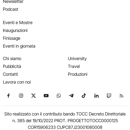
Newsletter
Podcast
Eventi e Mostre
Inaugurazioni
Finissage
Eventi in giornata
Chi siamo
University
Pubblicità
Travel
Contatti
Produzioni
Lavora con noi
Seguici su Facebook
Seguici su Instagram
Seguici su X
Seguici su YouTube
Seguici su WhatsApp
Seguici su Telegram
Seguici su TikTok
Seguici su Link
Seguici su
Segui
Sito realizzato con il contributo bando TOCC Decreto Direttoriale
n. 385 del 19/10/2022 PROT. PROGETTOTOCC0000125
COR15906233 CUPC87J23001080008