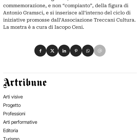
commemorazione, e non “compianto”, della figura di
Antonio Gramsci, e si inserisce all’interno del ciclo di
iniziative promosse dall’Associazione Treccani Cultura.
La mostra è a cura di Iacopo Ceni.
Condividi su Facebook
Condividi su X
Condividi su LinkedIn
Condividi su Pinterest
Condividi su WhatsApp
Condividi su Email
Artribune
Arti visive
Progetto
Professioni
Arti performative
Editoria
Turismo