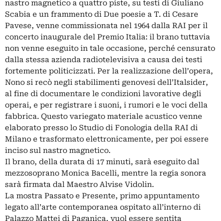
nastro magnetico a quattro piste, su testi di Giuliano
Scabia e un frammento di Due poesie a T. di Cesare
Pavese, venne commissionata nel 1964 dalla RAI per il
concerto inaugurale del Premio Italia: il brano tuttavia
non venne eseguito in tale occasione, perché censurato
dalla stessa azienda radiotelevisiva a causa dei testi
fortemente politicizzati. Per la realizzazione dell’opera,
Nono si recò negli stabilimenti genovesi dell’Italsider,
al fine di documentare le condizioni lavorative degli
operai, e per registrare i suoni, i rumori e le voci della
fabbrica. Questo variegato materiale acustico venne
elaborato presso lo Studio di Fonologia della RAI di
Milano e trasformato elettronicamente, per poi essere
inciso sul nastro magnetico.
Il brano, della durata di 17 minuti, sarà eseguito dal
mezzosoprano Monica Bacelli, mentre la regia sonora
sarà firmata dal Maestro Alvise Vidolin.
La mostra Passato e Presente, primo appuntamento
legato all’arte contemporanea ospitato all’interno di
Palazzo Mattei di Paganica, vuol essere sentita