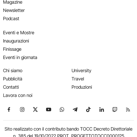
Magazine
Newsletter
Podcast
Eventi e Mostre
Inaugurazioni
Finissage
Eventi in giornata
Chi siamo
University
Pubblicità
Travel
Contatti
Produzioni
Lavora con noi
Seguici su Facebook
Seguici su Instagram
Seguici su X
Seguici su YouTube
Seguici su WhatsApp
Seguici su Telegram
Seguici su TikTok
Seguici su Link
Seguici su
Segui
Sito realizzato con il contributo bando TOCC Decreto Direttoriale
n. 385 del 19/10/2022 PROT. PROGETTOTOCC0000125