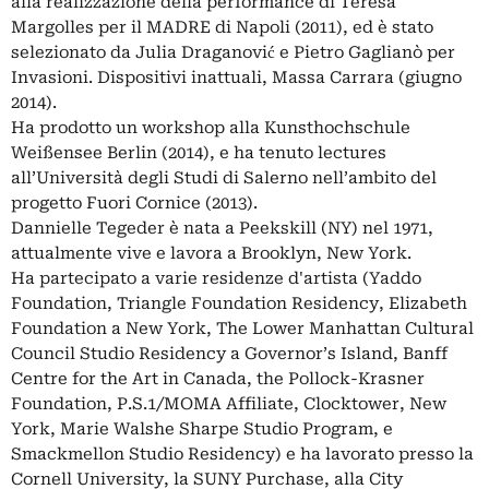
alla realizzazione della performance di Teresa
Margolles per il MADRE di Napoli (2011), ed è stato
selezionato da Julia Draganović e Pietro Gaglianò per
Invasioni. Dispositivi inattuali, Massa Carrara (giugno
2014).
Ha prodotto un workshop alla Kunsthochschule
Weißensee Berlin (2014), e ha tenuto lectures
all’Università degli Studi di Salerno nell’ambito del
progetto Fuori Cornice (2013).
Dannielle Tegeder è nata a Peekskill (NY) nel 1971,
attualmente vive e lavora a Brooklyn, New York.
Ha partecipato a varie residenze d'artista (Yaddo
Foundation, Triangle Foundation Residency, Elizabeth
Foundation a New York, The Lower Manhattan Cultural
Council Studio Residency a Governor’s Island, Banff
Centre for the Art in Canada, the Pollock-Krasner
Foundation, P.S.1/MOMA Affiliate, Clocktower, New
York, Marie Walshe Sharpe Studio Program, e
Smackmellon Studio Residency) e ha lavorato presso la
Cornell University, la SUNY Purchase, alla City