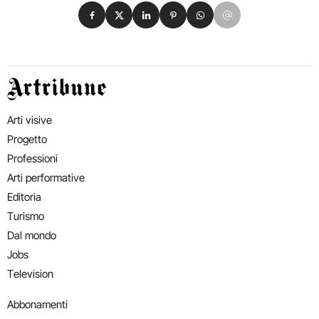
Condividi su Facebook
Condividi su X
Condividi su LinkedIn
Condividi su Pinterest
Condividi su WhatsApp
Condividi su Email
Artribune
Arti visive
Progetto
Professioni
Arti performative
Editoria
Turismo
Dal mondo
Jobs
Television
Abbonamenti