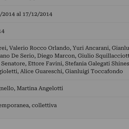
/2014
al
17/12/2014
14
ei
,
Valerio Rocco Orlando
,
Yuri Ancarani
,
Gianlu
iano De Serio
,
Diego Marcon
,
Giulio Squillacciott
 Senatore
,
Ettore Favini
,
Stefania Galegati Shine
ioletti
,
Alice Guareschi
,
Gianluigi Toccafondo
nello
,
Martina Angelotti
emporanea, collettiva