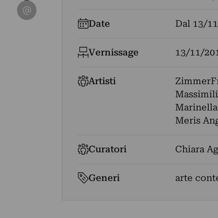
Condividi su Email
Date
Dal
13/11
Vernissage
13/11/20
Artisti
ZimmerFr
Massimil
Marinella
Meris Ang
Curatori
Chiara Ag
Generi
arte cont