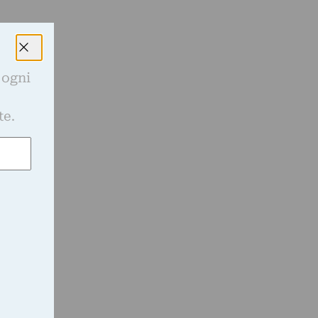
 ogni
e
te.