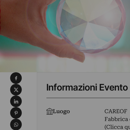
Condividi su Facebook
Informazioni Evento
Condividi su X
Condividi su LinkedIn
Condividi su Pinterest
Luogo
CAREOF
Fabbrica 
Condividi su WhatsApp
(Clicca q