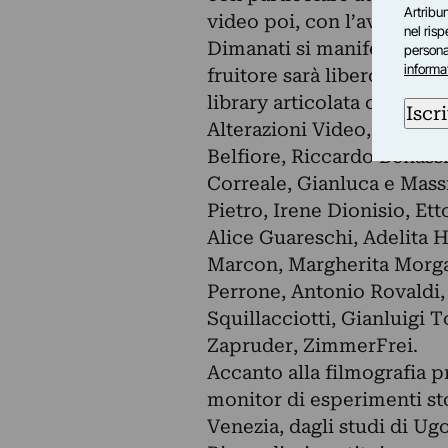
Artribun
video poi, con l’avvento de
nel ris
Dimanati si manifesta sott
personal
informa
fruitore sarà libero di cre
library articolata che includ
Iscri
Alterazioni Video, Yuri An
Belfiore, Riccardo Benassi
Correale, Gianluca e Mass
Pietro, Irene Dionisio, Et
Alice Guareschi, Adelita 
Marcon, Margherita Morgan
Perrone, Antonio Rovaldi,
Squillacciotti, Gianluigi T
Zapruder, ZimmerFrei.
Accanto alla filmografia p
monitor di esperimenti stor
Venezia, dagli studi di Ugo