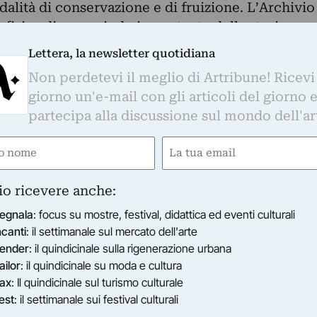
ità di conservazione e di fruizione. L’Archivio
a fisica di un periodo importante della storia
 che abbraccia innumerevoli esperimenti a
Lettera, la newsletter quotidiana
gi.
Non perdetevi il meglio di Artribune! Ricevi
 forma sfaccettata e specchiante tutta la
giorno un'e-mail con gli articoli del giorno 
 altrettanto prezioso e variegato, Diamanti
partecipa alla discussione sul mondo dell'ar
Archivio Video attraverso le opere degli artisti
e e continuano ad alimentarlo. Rinnovandolo di
e
Email
o connessioni e relazioni sempre più animate e
ired)
(Required)
e presente, in un crossover di indagini e formati.
io ricevere anche:
lo spazio espositvo come strumento e
egnala
: focus su mostre, festival, didattica ed eventi culturali
e diverse attitudini legate all’immagine in
ncanti
: il settimanale sul mercato dell'arte
uardo e la prospettiva di ciò che gli artisti
ender
: il quindicinale sulla rigenerazione urbana
ll’ultimo ventennio.
ailor
: il quindicinale su moda e cultura
ne fra le opere di un archivio che raccoglie
ax
: Il quindicinale sul turismo culturale
e artistica italiana degli ultimi sessant’anni,
est
: il settimanale sui festival culturali
 alla produzione del film d’artista prima e del