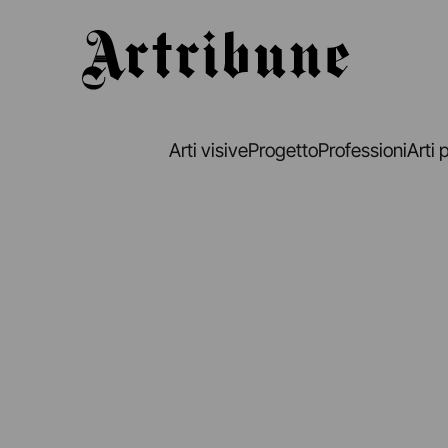
Artribune
Arti visive
Progetto
Professioni
Arti 