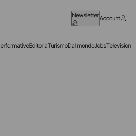
Newsletter
Account
performative
Editoria
Turismo
Dal mondo
Jobs
Television