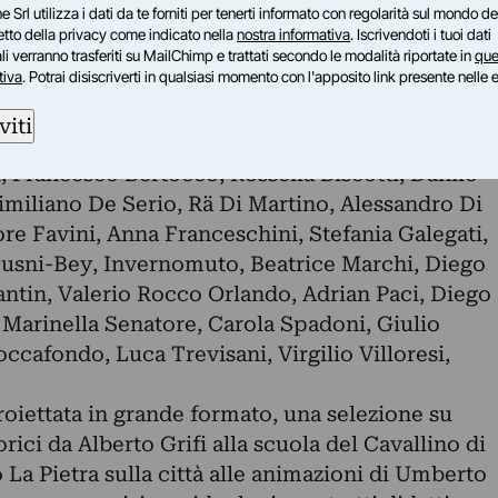
e Srl utilizza i dati da te forniti per tenerti informato con regolarità sul mondo del
l digitale.
petto della privacy come indicato nella
nostra informativa
. Iscrivendoti i tuoi dati
oforma di dispositivo attraverso il quale ciscun
i verranno trasferiti su MailChimp e trattati secondo le modalità riportate in
que
tiva
. Potrai disiscriverti in qualsiasi momento con l'apposito link presente nelle 
are il proprio percorso visivo, attingendo da una
e, fra gli altri, opere di:
viti
carani, Meris Angioletti, Barbara & Ale, Marco
, Francesco Bertocco, Rossella Biscotti, Danilo
imiliano De Serio, Rä Di Martino, Alessandro Di
tore Favini, Anna Franceschini, Stefania Galegati,
Husni-Bey, Invernomuto, Beatrice Marchi, Diego
tin, Valerio Rocco Orlando, Adrian Paci, Diego
 Marinella Senatore, Carola Spadoni, Giulio
occafondo, Luca Trevisani, Virgilio Villoresi,
roiettata in grande formato, una selezione su
ici da Alberto Grifi alla scuola del Cavallino di
 La Pietra sulla città alle animazioni di Umberto