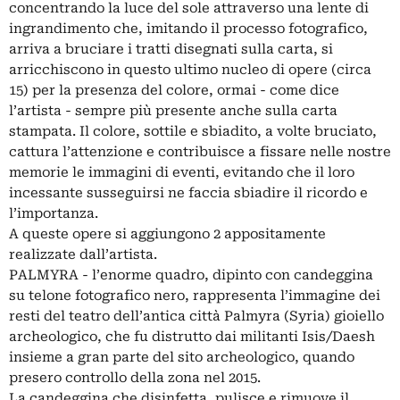
concentrando la luce del sole attraverso una lente di
ingrandimento che, imitando il processo fotografico,
arriva a bruciare i tratti disegnati sulla carta, si
arricchiscono in questo ultimo nucleo di opere (circa
15) per la presenza del colore, ormai - come dice
l’artista - sempre più presente anche sulla carta
stampata. Il colore, sottile e sbiadito, a volte bruciato,
cattura l’attenzione e contribuisce a fissare nelle nostre
memorie le immagini di eventi, evitando che il loro
incessante susseguirsi ne faccia sbiadire il ricordo e
l’importanza.
A queste opere si aggiungono 2 appositamente
realizzate dall’artista.
PALMYRA - l’enorme quadro, dipinto con candeggina
su telone fotografico nero, rappresenta l’immagine dei
resti del teatro dell’antica città Palmyra (Syria) gioiello
archeologico, che fu distrutto dai militanti Isis/Daesh
insieme a gran parte del sito archeologico, quando
presero controllo della zona nel 2015.
La candeggina che disinfetta, pulisce e rimuove il