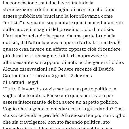
La connessione tra i due lavori include la
storicizzazione delle immagini di cronaca che dopo
essere pubblicate bruciano la loro rilevanza come
“notizia” e vengono soppiantate quasi immediatamente
dalle nuove immagini del prossimo ciclo di notizie.
L’artista bruciando le opere, da una parte brucia la
notizia, dall’altra la eleva a opera d’arte. La innalza. E
questo crea invece un effetto opposto cioè di rendere
più duratura l’immagine e di farla sopravvivere
all’incessante sovrapporsi di notizie che genera l’oblio.
Alcune osservazioni sull'Oeuvre recente di Davide
Cantoni per la mostra 2 gradi - 2 degrees
di Lorand Hegyi
"Tutto il lavoro ha ovviamente un aspetto politico, e
voglio che lo abbia. Penso che qualsiasi lavoro per
essere interessante debba avere un aspetto politico.
Voglio che la gente si chieda: cosa sto guardando? Cosa
sta succedendo e perché? Allo stesso tempo, non voglio
che sia travolgente, non sto facendo politica, sto
facendo dipinti. I lavori riguardano la politica, ma