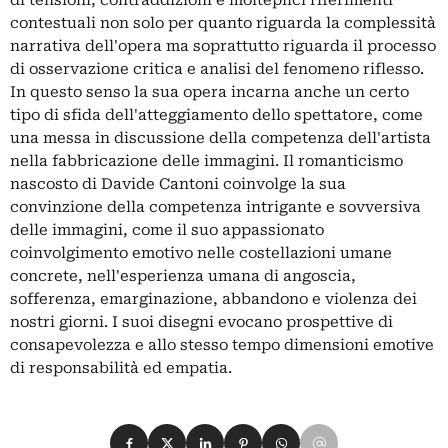
di tensioni, contraddizioni e molteplici riferimenti
contestuali non solo per quanto riguarda la complessità
narrativa dell'opera ma soprattutto riguarda il processo
di osservazione critica e analisi del fenomeno riflesso.
In questo senso la sua opera incarna anche un certo
tipo di sfida dell'atteggiamento dello spettatore, come
una messa in discussione della competenza dell'artista
nella fabbricazione delle immagini. Il romanticismo
nascosto di Davide Cantoni coinvolge la sua
convinzione della competenza intrigante e sovversiva
delle immagini, come il suo appassionato
coinvolgimento emotivo nelle costellazioni umane
concrete, nell'esperienza umana di angoscia,
sofferenza, emarginazione, abbandono e violenza dei
nostri giorni. I suoi disegni evocano prospettive di
consapevolezza e allo stesso tempo dimensioni emotive
di responsabilità ed empatia.
Condividi su Facebook
Condividi su X
Condividi su LinkedIn
Condividi su Pinterest
Condividi su WhatsApp
Condividi su Email