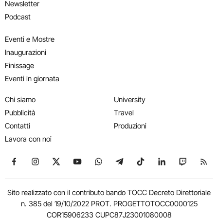
Newsletter
Podcast
Eventi e Mostre
Inaugurazioni
Finissage
Eventi in giornata
Chi siamo
University
Pubblicità
Travel
Contatti
Produzioni
Lavora con noi
Seguici su Facebook
Seguici su Instagram
Seguici su X
Seguici su YouTube
Seguici su WhatsApp
Seguici su Telegram
Seguici su TikTok
Seguici su Link
Seguici su
Segui
Sito realizzato con il contributo bando TOCC Decreto Direttoriale
n. 385 del 19/10/2022 PROT. PROGETTOTOCC0000125
COR15906233 CUPC87J23001080008