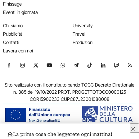
Finissage
Eventi in giornata
Chi siamo
University
Pubblicità
Travel
Contatti
Produzioni
Lavora con noi
Seguici su Facebook
Seguici su Instagram
Seguici su X
Seguici su YouTube
Seguici su WhatsApp
Seguici su Telegram
Seguici su TikTok
Seguici su Link
Seguici su
Segui
Sito realizzato con il contributo bando TOCC Decreto Direttoriale
n. 385 del 19/10/2022 PROT. PROGETTOTOCC0000125
COR15906233 CUPC87J23001080008
La prima cosa che leggerete ogni mattina!
© 2011-2026 ARTRIBUNE srl – Corso Vittorio Emanuele II, 287 –