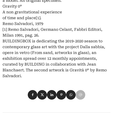
a model. An original specimen.
Gravity 0°
A non gravitational experience
of time and place[1].
Remo Salvadori, 1979
[1] Remo Salvadori, Germano Celant, Fabbri Editori,
Milan 1991, pag. 26.
BUILDINGBOX is dedicating the 2019-2020 season to
contemporary glass art with the project Dalla sabbia,
opere in vetro (From sand, artworks in glass), an
exhibition spread over 12 monthly appointments,
curated by BUILDING in collaboration with Jean
Blanchaert. The second artwork is Gravità 0° by Remo
Salvadori.
Condividi su Facebook
Condividi su X
Condividi su LinkedIn
Condividi su Pinterest
Condividi su WhatsApp
Condividi su Email