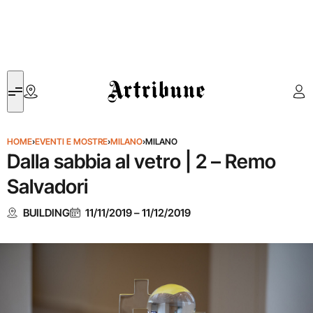
Artribune
HOME
›
EVENTI E MOSTRE
›
MILANO
›
MILANO
Dalla sabbia al vetro | 2 – Remo
Salvadori
BUILDING
11/11/2019
–
11/12/2019