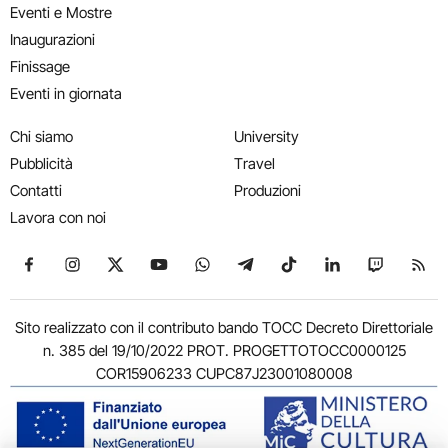
Eventi e Mostre
Inaugurazioni
Finissage
Eventi in giornata
Chi siamo
University
Pubblicità
Travel
Contatti
Produzioni
Lavora con noi
Seguici su Facebook
Seguici su Instagram
Seguici su X
Seguici su YouTube
Seguici su WhatsApp
Seguici su Telegram
Seguici su TikTok
Seguici su Link
Seguici su
Segui
Sito realizzato con il contributo bando TOCC Decreto Direttoriale
n. 385 del 19/10/2022 PROT. PROGETTOTOCC0000125
COR15906233 CUPC87J23001080008