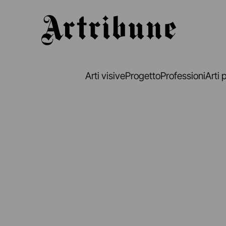
Artribune
Arti visive
Progetto
Professioni
Arti 