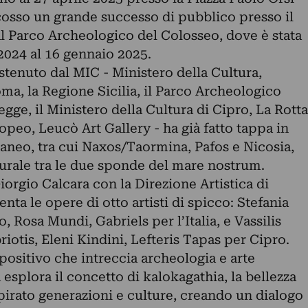
osso un grande successo di pubblico presso il
 Parco Archeologico del Colosseo, dove è stata
 2024 al 16 gennaio 2025.
ostenuto dal MIC - Ministero della Cultura,
ma, la Regione Sicilia, il Parco Archeologico
ge, il Ministero della Cultura di Cipro, La Rotta
opeo, Leucò Art Gallery - ha già fatto tappa in
raneo, tra cui Naxos/Taormina, Pafos e Nicosia,
turale tra le due sponde del mare nostrum.
iorgio Calcara con la Direzione Artistica di
ta le opere di otto artisti di spicco: Stefania
 Rosa Mundi, Gabriels per l’Italia, e Vassilis
iotis, Eleni Kindini, Lefteris Tapas per Cipro.
ositivo che intreccia archeologia e arte
splora il concetto di kalokagathia, la bellezza
spirato generazioni e culture, creando un dialogo