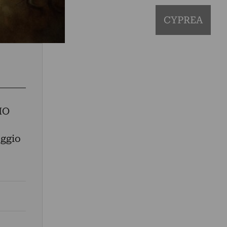
CYPREA
IO
eggio