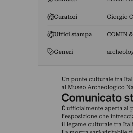
Curatori
Giorgio C
Uffici stampa
COMIN &
Generi
archeolo
Un ponte culturale tra Ita
al Museo Archeologico Naz
Comunicato s
È ufficialmente aperta al 
l’esposizione che intrecc
il legame culturale tra Ital
La mostra sarà visitabile f