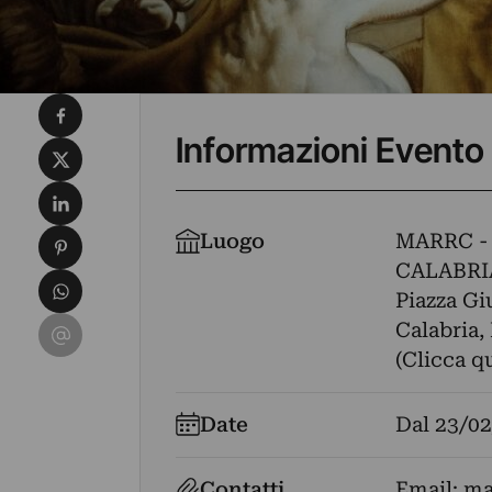
Condividi su Facebook
Informazioni Evento
Condividi su X
Condividi su LinkedIn
Condividi su Pinterest
Luogo
MARRC -
CALABRI
Condividi su WhatsApp
Piazza Gi
Condividi su Email
Calabria, 
(Clicca q
Date
Dal
23/02
Contatti
Email:
ma