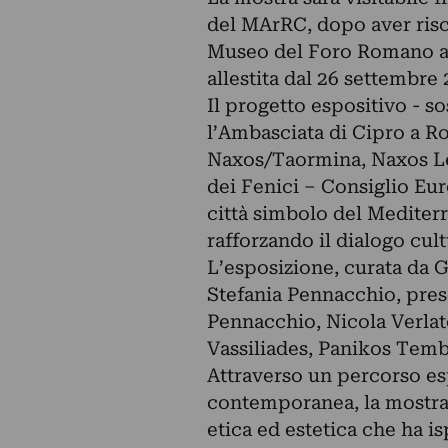
del MArRC, dopo aver risc
Museo del Foro Romano al
allestita dal 26 settembre
Il progetto espositivo - s
l’Ambasciata di Cipro a Ro
Naxos/Taormina, Naxos Leg
dei Fenici – Consiglio Eur
città simbolo del Mediter
rafforzando il dialogo cul
L’esposizione, curata da G
Stefania Pennacchio, presen
Pennacchio, Nicola Verlato,
Vassiliades, Panikos Tembr
Attraverso un percorso esp
contemporanea, la mostra e
etica ed estetica che ha i