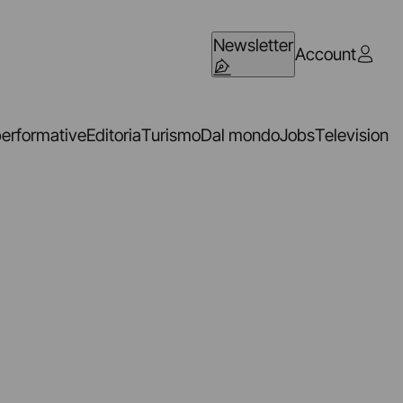
Newsletter
Account
performative
Editoria
Turismo
Dal mondo
Jobs
Television