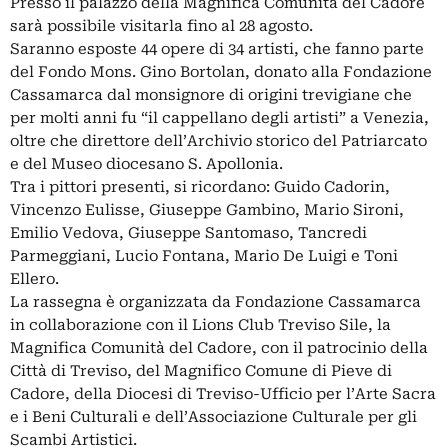
Presso il palazzo della Magnifica Comunità del Cadore
sarà possibile visitarla fino al 28 agosto.
Saranno esposte 44 opere di 34 artisti, che fanno parte
del Fondo Mons. Gino Bortolan, donato alla Fondazione
Cassamarca dal monsignore di origini trevigiane che
per molti anni fu “il cappellano degli artisti” a Venezia,
oltre che direttore dell’Archivio storico del Patriarcato
e del Museo diocesano S. Apollonia.
Tra i pittori presenti, si ricordano: Guido Cadorin,
Vincenzo Eulisse, Giuseppe Gambino, Mario Sironi,
Emilio Vedova, Giuseppe Santomaso, Tancredi
Parmeggiani, Lucio Fontana, Mario De Luigi e Toni
Ellero.
La rassegna è organizzata da Fondazione Cassamarca
in collaborazione con il Lions Club Treviso Sile, la
Magnifica Comunità del Cadore, con il patrocinio della
Città di Treviso, del Magnifico Comune di Pieve di
Cadore, della Diocesi di Treviso-Ufficio per l’Arte Sacra
e i Beni Culturali e dell’Associazione Culturale per gli
Scambi Artistici.