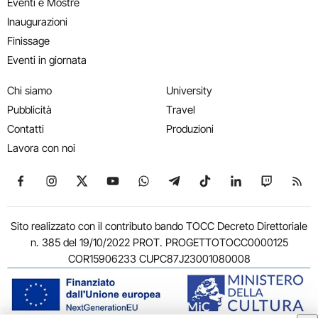
Eventi e Mostre
Inaugurazioni
Finissage
Eventi in giornata
Chi siamo
University
Pubblicità
Travel
Contatti
Produzioni
Lavora con noi
Seguici su Facebook
Seguici su Instagram
Seguici su X
Seguici su YouTube
Seguici su WhatsApp
Seguici su Telegram
Seguici su TikTok
Seguici su Link
Seguici su
Segui
Sito realizzato con il contributo bando TOCC Decreto Direttoriale
n. 385 del 19/10/2022 PROT. PROGETTOTOCC0000125
COR15906233 CUPC87J23001080008