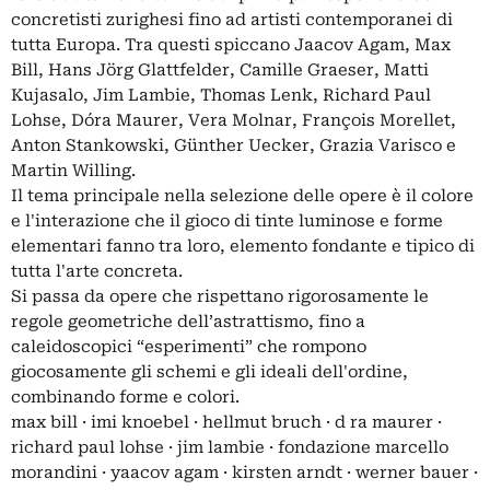
concretisti zurighesi fino ad artisti contemporanei di
tutta Europa. Tra questi spiccano Jaacov Agam, Max
Bill, Hans Jörg Glattfelder, Camille Graeser, Matti
Kujasalo, Jim Lambie, Thomas Lenk, Richard Paul
Lohse, Dóra Maurer, Vera Molnar, François Morellet,
Anton Stankowski, Günther Uecker, Grazia Varisco e
Martin Willing.
Il tema principale nella selezione delle opere è il colore
e l'interazione che il gioco di tinte luminose e forme
elementari fanno tra loro, elemento fondante e tipico di
tutta l'arte concreta.
Si passa da opere che rispettano rigorosamente le
regole geometriche dell’astrattismo, fino a
caleidoscopici “esperimenti” che rompono
giocosamente gli schemi e gli ideali dell'ordine,
combinando forme e colori.
max bill · imi knoebel · hellmut bruch · d ra maurer ·
richard paul lohse · jim lambie · fondazione marcello
morandini · yaacov agam · kirsten arndt · werner bauer ·