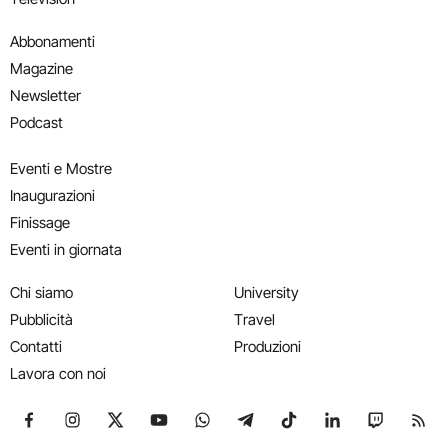
Abbonamenti
Magazine
Newsletter
Podcast
Eventi e Mostre
Inaugurazioni
Finissage
Eventi in giornata
Chi siamo
University
Pubblicità
Travel
Contatti
Produzioni
Lavora con noi
Seguici su Facebook
Seguici su Instagram
Seguici su X
Seguici su YouTube
Seguici su WhatsApp
Seguici su Telegram
Seguici su TikTok
Seguici su Link
Seguici su
Segui