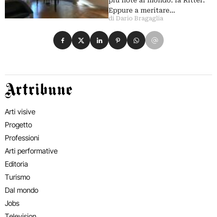
più note al mondo: la Ritter.
Eppure a meritare…
di Dario Bragaglia
Condividi su Facebook
Condividi su X
Condividi su LinkedIn
Condividi su Pinterest
Condividi su WhatsApp
Condividi su Email
Artribune
Arti visive
Progetto
Professioni
Arti performative
Editoria
Turismo
Dal mondo
Jobs
Television