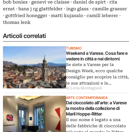
bob bonies · genevi ve claisse · daniel de spirt · rita
ernst · hans j rg glattfelder · ingo glass · camille graeser
· gottfried honegger · matti kujasalo · camill leberer ·
thomas lenk
Articoli correlati
TURISMO
Weekend a Varese. Cosa fare e
vedere in città e nei dintorni
Se siete a Varese per la
Design Week, ecco qualche
consiglio per scoprire la città,
le sue attrazioni e le…
di Livia Montagnoli
ARTE CONTEMPORANEA
Dal cioccolato all’arte: a Varese
la mostra della collezione di
Marli Hoppe-Ritter
Il suo nome è legato a una
delle fabbriche di cioccolato