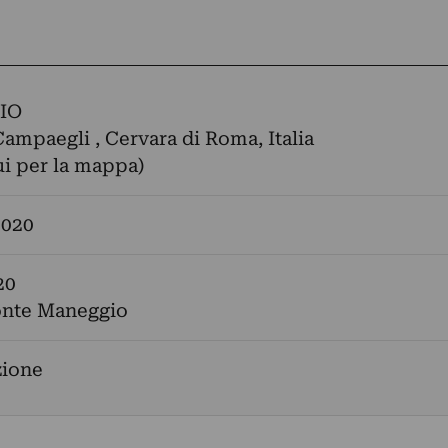
IO
Campaegli , Cervara di Roma, Italia
ui per la mappa)
2020
20
ronte Maneggio
zione