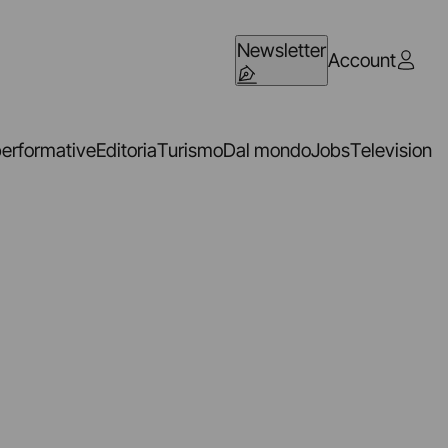
Newsletter
Account
performative
Editoria
Turismo
Dal mondo
Jobs
Television