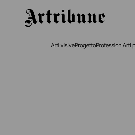
Artribune
Arti visive
Progetto
Professioni
Arti 