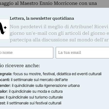
aggio al Maestro Ennio Morricone con una
lturale dedicata alla scultura della pietra,
l’iniziativa “Eventi delle Meraviglie” promossa
Lettera, la newsletter quotidiana
Non perdetevi il meglio di Artribune! Ricevi
tampa
giorno un'e-mail con gli articoli del giorno 
partecipa alla discussione sul mondo dell'ar
aggio al Maestro Ennio Morricone con una
lturale dedicata alla scultura della pietra,
e
Email
l’iniziativa “Eventi delle Meraviglie” promossa
ired)
(Required)
io ricevere anche:
degli Artisti” per la sua Montagna scolpita da
azie all’estro degli allievi del Prof. Bianchi
egnala
: focus su mostre, festival, didattica ed eventi culturali
 Arti di Firenze, che qui crearono un vero e
ncanti
: il settimanale sul mercato dell'arte
ender
: il quindicinale sulla rigenerazione urbana
rto con sculture raffiguranti animali, immagini
ailor
: il quindicinale su moda e cultura
 totem che raffigurano la fratellanza fra popoli,
ax
: Il quindicinale sul turismo culturale
atrice di poeti, pittori ma soprattutto ha avuto
est
: il settimanale sui festival culturali
elto dal Maestro Ennio Morricone che per oltre