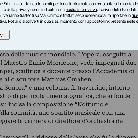
località Campaegli.
e Srl utilizza i dati da te forniti per tenerti informato con regolarità sul mondo del
petto della privacy come indicato nella
nostra informativa
. Iscrivendoti i tuoi dati
o una composizione dal titolo: “Notturno e
i verranno trasferiti su MailChimp e trattati secondo le modalità riportate in
que
ed ha ottenuto dalla comunità, come atto di
tiva
. Potrai disiscriverti in qualsiasi momento con l'apposito link presente nelle 
nza onoraria nel 2006.
viti
e un’opera scultorea in travertino, pietra donata
ino Romano Spa, dedicata al Maestro Ennio
sso della musica mondiale. L'opera, eseguita a
el Maestro Ennio Morricone, vede impegnati due
 Impei, scultrice e docente presso l’Accademia di
me allo scultore Matthias Omahen.
a Sonora” è una colonna di travertino, intorno
astro di pellicola cinematografica, che si fonde
u incisa la composizione “Notturno e
 Alla sommità, uno spartito musicale con una
iare la carriera di direttore d’orchestra del
 Campaegli, a ridosso della baita che fu la dimora