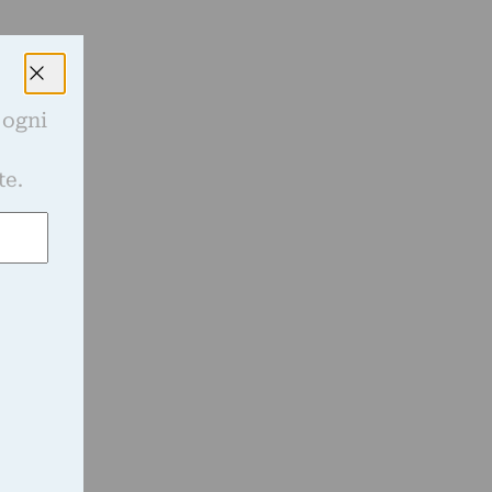
 ogni
e
te.