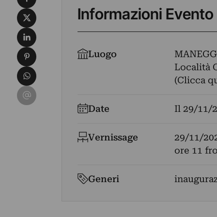
Informazioni Evento
Condividi su X
Condividi su LinkedIn
Condividi su Pinterest
Luogo
MANEGG
Località 
Condividi su WhatsApp
(Clicca q
Condividi su Email
Date
Il
29/11/
Vernissage
29/11/20
ore 11 f
Generi
inaugura