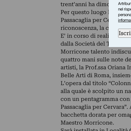
trent’anni ha dimorato in 
Artribun
nel ris
Per questo luogo ha scritt
personal
Passacaglia per Cervara” 
informa
riconoscenza, la cittadina
Iscri
E’ in corso di realizzazion
dalla Società del Travert
Morricone talento indiscu
quattro mani sulle note d
artisti, la Prof.ssa Oriana
Belle Arti di Roma, insie
L’opera dal titolo “Colonn
alla quale è scolpito un n
con un pentagramma con s
Passacaglia per Cervara”.
bacchetta dorata per omagg
Maestro Morricone.
Sarà installata in Località