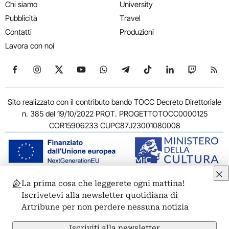
Chi siamo
University
Pubblicità
Travel
Contatti
Produzioni
Lavora con noi
Seguici su Facebook
Seguici su Instagram
Seguici su X
Seguici su YouTube
Seguici su WhatsApp
Seguici su Telegram
Seguici su TikTok
Seguici su Link
Seguici su
Segui
Sito realizzato con il contributo bando TOCC Decreto Direttoriale
n. 385 del 19/10/2022 PROT. PROGETTOTOCC0000125
COR15906233 CUPC87J23001080008
La prima cosa che leggerete ogni mattina!
© 2011-2026 ARTRIBUNE srl – Corso Vittorio Emanuele II, 287 –
Iscrivetevi alla newsletter quotidiana di
00186 Roma - P.I. 11381581005
Artribune per non perdere nessuna notizia
Privacy: Responsabile della protezione dei dati personali
ARTRIBUNE srl – Corso Vittorio Emanuele II, 287 – 00186 Roma
Iscriviti alla newsletter