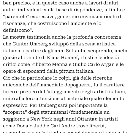
ben preciso, e in questo caso anche a lavori di altri
autori individuati sulla base di rispondenze, affinità e
“parentele” espressive, generano organismi ricchi di
risonanze, che costruiscono l’ambiente e lo
definiscono”.
La mostra testimonia anche la profonda conoscenza
che Günter Umberg sviluppò della scena artistica
italiana a partire dagli anni Settanta, scoprendo, anche
grazie al tramite di Klaus Honnef, i testi e le idee di
critici come Filiberto Menna e Giulio Carlo Argan e le
opere di esponenti della pittura italiana.
Ciò che in particolare lo colpì, già delle ricerche
aniconiche dell’immediato dopoguerra, fu il carattere
lirico e poetico dell’atteggiamento degli artisti italiani,
unito alla loro attenzione al materiale quale elemento
espressivo. Per Umberg sarà poi importante la
“scoperta” degli statunitensi (fondamentale un
soggiorno a New York negli anni Ottanta): in artisti
come Donald Judd e Carl Andre trovò libertà,
concretezza e un’attitudine completamente lontana da