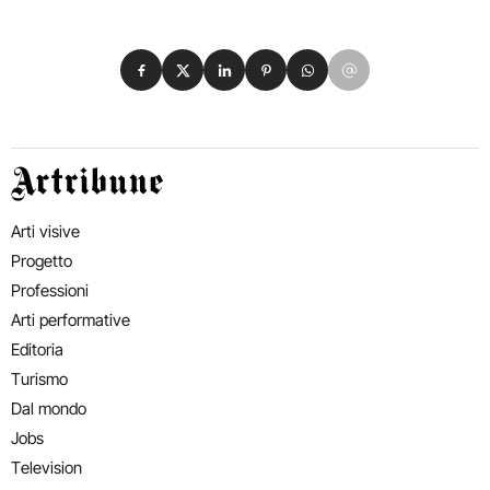
Condividi su Facebook
Condividi su X
Condividi su LinkedIn
Condividi su Pinterest
Condividi su WhatsApp
Condividi su Email
Artribune
Arti visive
Progetto
Professioni
Arti performative
Editoria
Turismo
Dal mondo
Jobs
Television