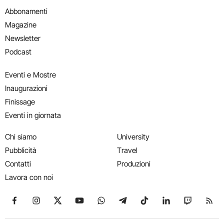
Abbonamenti
Magazine
Newsletter
Podcast
Eventi e Mostre
Inaugurazioni
Finissage
Eventi in giornata
Chi siamo
University
Pubblicità
Travel
Contatti
Produzioni
Lavora con noi
Seguici su Facebook
Seguici su Instagram
Seguici su X
Seguici su YouTube
Seguici su WhatsApp
Seguici su Telegram
Seguici su TikTok
Seguici su Link
Seguici su
Segui