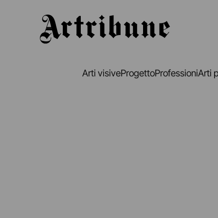
Artribune
Arti visive
Progetto
Professioni
Arti 