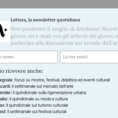
o progetto furono fatte in un villaggio dl
rosso presso il quale l'Autrice trascorse circa
Lettera, la newsletter quotidiana
di un’avventura durata per oltre 40 anni che port
Non perdetevi il meglio di Artribune! Ricevi
unto di riferimento per la comunità aborigena
giorno un'e-mail con gli articoli del giorno 
minacciata di morte dai garimpeiros (i cercatori
partecipa alla discussione sul mondo dell'ar
 dei loro diritti.
e
Email
 nel documentario “A estrangeira”, che verrà
gno, alle ore 19, presso l’auditorium del Centro
gatorio)
(Obbligatorio)
CBI).
io ricevere anche:
Svizzera. Nel 1931 si trasferisce a Oradea, all
egnala
: focus su mostre, festival, didattica ed eventi culturali
ngheria, Nel 1944 fugge con la madre per sfuggir
ncanti
: il settimanale sul mercato dell'arte
 Svizzera, e dopo emigra verso gli Stati Uniti. Ne
ender
: il quindicinale sulla rigenerazione urbana
 rincontrare la madre e decide di fermarsi nel
ailor
: il quindicinale su moda e cultura
a sua carriera di fotografa.Nel 2000 vince il
ax
: Il quindicinale sul turismo culturale
tografia e difesa dei diritti umani) della Lannan
est
: il settimanale sui festival culturali