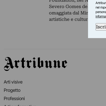
Foundation, nel Nuovo Mess
Artribun
Severo Gomes della Commi
nel ris
personal
omaggiata dal Ministero de
informa
artistiche e culturali.
Iscri
Artribune
Arti visive
Progetto
Professioni