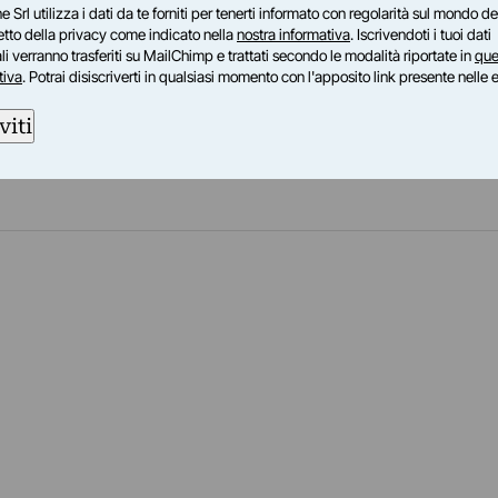
ico, Stati Uniti. Nel 2003 riceve il Premio
e Srl utilizza i dati da te forniti per tenerti informato con regolarità sul mondo del
ssione Teotônio Vilela. Nel 2008 viene
petto della privacy come indicato nella
nostra informativa
. Iscrivendoti i tuoi dati
i verranno trasferiti su MailChimp e trattati secondo le modalità riportate in
que
lla Cultura del Brasile per le sue realizzazioni
tiva
. Potrai disiscriverti in qualsiasi momento con l'apposito link presente nelle 
viti