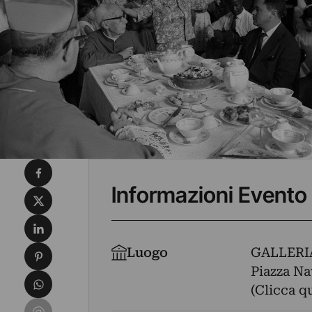
Condividi su Facebook
Informazioni Evento
Condividi su X
Condividi su LinkedIn
Condividi su Pinterest
Luogo
GALLERI
Piazza Na
Condividi su WhatsApp
(Clicca q
Condividi su Email