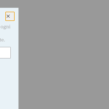
ò
 ogni
e
te.
a
e
l