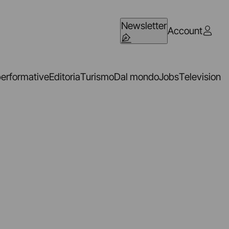
Newsletter
Account
performative
Editoria
Turismo
Dal mondo
Jobs
Television