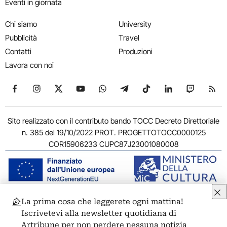
Eventi in giornata
Chi siamo
University
Pubblicità
Travel
Contatti
Produzioni
Lavora con noi
Seguici su Facebook
Seguici su Instagram
Seguici su X
Seguici su YouTube
Seguici su WhatsApp
Seguici su Telegram
Seguici su TikTok
Seguici su Link
Seguici su
Segui
Sito realizzato con il contributo bando TOCC Decreto Direttoriale
n. 385 del 19/10/2022 PROT. PROGETTOTOCC0000125
COR15906233 CUPC87J23001080008
La prima cosa che leggerete ogni mattina!
© 2011-2026 ARTRIBUNE srl – Corso Vittorio Emanuele II, 287 –
Iscrivetevi alla newsletter quotidiana di
00186 Roma - P.I. 11381581005
Artribune per non perdere nessuna notizia