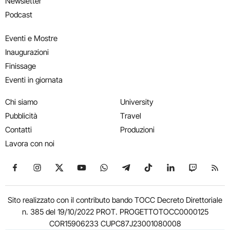
Newsletter
Podcast
Eventi e Mostre
Inaugurazioni
Finissage
Eventi in giornata
Chi siamo
University
Pubblicità
Travel
Contatti
Produzioni
Lavora con noi
Seguici su Facebook
Seguici su Instagram
Seguici su X
Seguici su YouTube
Seguici su WhatsApp
Seguici su Telegram
Seguici su TikTok
Seguici su Link
Seguici su
Segui
Sito realizzato con il contributo bando TOCC Decreto Direttoriale
n. 385 del 19/10/2022 PROT. PROGETTOTOCC0000125
COR15906233 CUPC87J23001080008