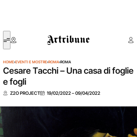
Artribune
HOME
›
EVENTI E MOSTRE
›
ROMA
›
ROMA
Cesare Tacchi – Una casa di foglie
e fogli
Z2O PROJECT
19/02/2022
–
09/04/2022