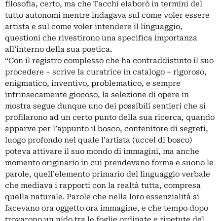
filosofia, certo, ma che Tacchi elaborò in termini del
tutto autonomi mentre indagava sul come voler essere
artista e sul come voler intendere il linguaggio,
questioni che rivestirono una specifica importanza
all’interno della sua poetica.
“Con il registro complesso che ha contraddistinto il suo
procedere – scrive la curatrice in catalogo – rigoroso,
enigmatico, inventivo, problematico, e sempre
intrinsecamente giocoso, la selezione di opere in
mostra segue dunque uno dei possibili sentieri che si
profilarono ad un certo punto della sua ricerca, quando
apparve per l’appunto il bosco, contenitore di segreti,
luogo profondo nel quale l’artista (uccel di bosco)
poteva attivare il suo mondo di immagini, ma anche
momento originario in cui prendevano forma e suono le
parole, quell’elemento primario del linguaggio verbale
che mediava i rapporti con la realtà tutta, compresa
quella naturale. Parole che nella loro essenzialità si
facevano ora oggetto ora immagine, e che tempo dopo
trovarono un nido tra le foglie ordinate e ripetute del