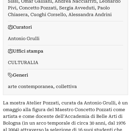
Sissi
,
Omar Galliani
,
Andrea Nacciarriti
,
Leonardo
Pivi
,
Concetto Pozzati
,
Sergia Avveduti
,
Paolo
Chiasera
,
Cuoghi Corsello
,
Alessandra Andrini
Curatori
Antonio Grulli
Uffici stampa
CULTURALIA
Generi
arte contemporanea, collettiva
La mostra Atelier Pozzati, curata da Antonio Grulli, è un
omaggio alla figura del Maestro Concetto Pozzati come
artista e come docente dell’Accademia di Belle Arti di
Bologna (in un arco temporale di circa 30 anni, dal 1976
al 2004) attraverso la selezione di 16 suoi studenti che