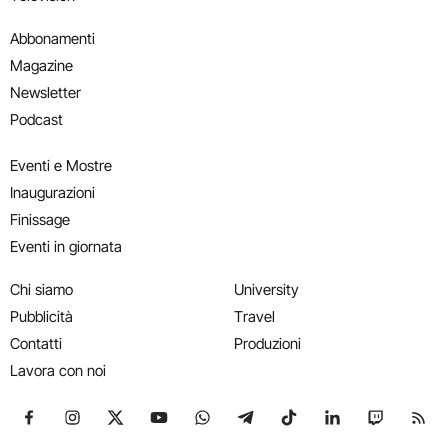
Abbonamenti
Magazine
Newsletter
Podcast
Eventi e Mostre
Inaugurazioni
Finissage
Eventi in giornata
Chi siamo
University
Pubblicità
Travel
Contatti
Produzioni
Lavora con noi
Seguici su Facebook
Seguici su Instagram
Seguici su X
Seguici su YouTube
Seguici su WhatsApp
Seguici su Telegram
Seguici su TikTok
Seguici su Link
Seguici su
Segui