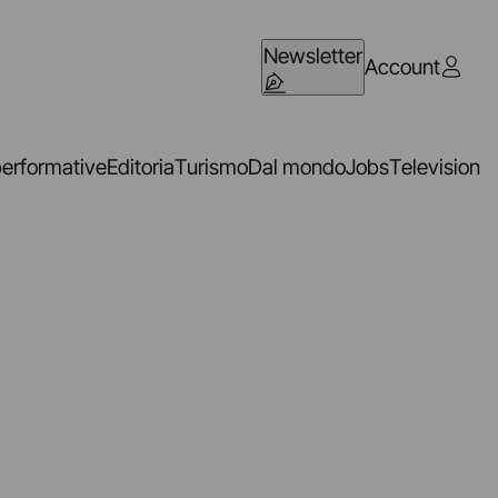
Newsletter
Account
performative
Editoria
Turismo
Dal mondo
Jobs
Television