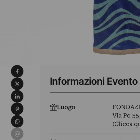
Condividi su Facebook
Informazioni Evento
Condividi su X
Condividi su LinkedIn
Condividi su Pinterest
Luogo
FONDAZI
Via Po 55,
Condividi su WhatsApp
(Clicca q
Condividi su Email