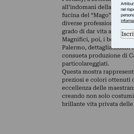
Artribun
all’indomani della creazio
nel ris
fucina del “Mago” – così c
personal
informa
diverse professionalità, dai 
grado di dar vita a costumi
Iscri
Magnifici, poi, i bozzetti 
Palermo, dettagliatissimi d
consueta produzione di C
particolareggiati.
Questa mostra rappresenta,
preziosi e colori ottenuti
eccellenza delle maestranz
creando non solo costumi 
brillante vita privata dell