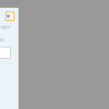
 ogni
e
te.