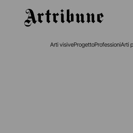
Artribune
Arti visive
Progetto
Professioni
Arti 