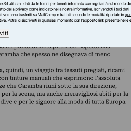
e Srl utilizza i dati da te forniti per tenerti informato con regolarità sul mondo del
ne della Casa d’Arte Caramba, una vera e propria
petto della privacy come indicato nella
nostra informativa
. Iscrivendoti i tuoi dati
ome spesso era definito – in cui si riunivano
i verranno trasferiti su MailChimp e trattati secondo le modalità riportate in
que
tiva
. Potrai disiscriverti in qualsiasi momento con l'apposito link presente nelle 
sarti, alle ricamatrici, ai calzolai, ai fabbri, in
 di eccezionale valore artistico.
viti
della collezione della Sartoria Teatrale Pipi di
a un punto di vista pittorico rispetto alla
aramba che spesso ne disegnava di meno
 quindi, un viaggio tra tessuti pregiati, ricami
 con tinture manuali che esprimono l’assoluta
e che Caramba riunì sotto la sua direzione,
per la scena, ma anche meravigliosi abiti per la
e dive e per le signore alla moda di tutta Europa.