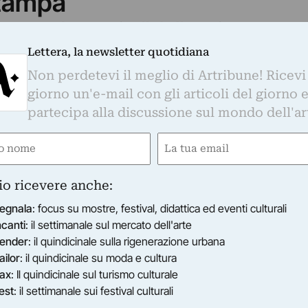
tampa
etto rende omaggio alla bellezza, intesa come
osità dei tessuti e cura dei particolari, con una
Lettera, la newsletter quotidiana
al ‘Mago’ dei costumi teatrali Luigi Sapelli, in
Non perdetevi il meglio di Artribune! Ricevi
giorno un'e-mail con gli articoli del giorno 
lto l’altissimo livello della produzione del
partecipa alla discussione sul mondo dell'ar
raverso una quarantina di costumi, scelti tra gli
 alla collezione Devalle di Torino.
e
Email
l lavoro della Casa d’Arte Caramba, fondata nel
ired)
(Required)
ti: preziosi esemplari per il dramma
io ricevere anche:
r la prima della Turandot del 1926 con la
egnala
: focus su mostre, festival, didattica ed eventi culturali
a Scala di Milano; i costumi rinascimentali
ncanti
: il settimanale sul mercato dell'arte
elluti di Mariano Fortuny e i costumi per Elisa
ender
: il quindicinale sulla rigenerazione urbana
mati da Gino Carlo Sensani, nel film del 1941 La
ailor
: il quindicinale su moda e cultura
ro Blasetti.
ax
: Il quindicinale sul turismo culturale
 diversi tessuti della Manifattura Mariano
est
: il settimanale sui festival culturali
ollaborazione tra i due artisti iniziata