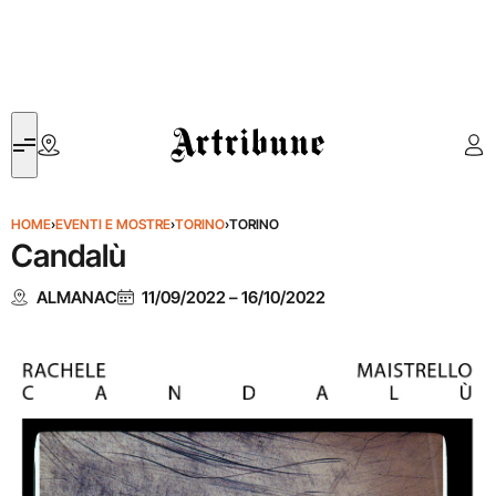
Artribune
HOME
›
EVENTI E MOSTRE
›
TORINO
›
TORINO
Candalù
ALMANAC
11/09/2022
–
16/10/2022