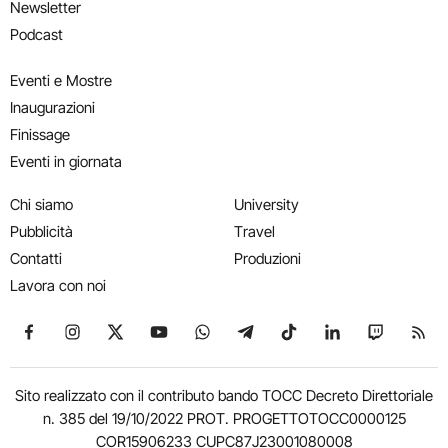
Newsletter
Podcast
Eventi e Mostre
Inaugurazioni
Finissage
Eventi in giornata
Chi siamo
University
Pubblicità
Travel
Contatti
Produzioni
Lavora con noi
Seguici su Facebook
Seguici su Instagram
Seguici su X
Seguici su YouTube
Seguici su WhatsApp
Seguici su Telegram
Seguici su TikTok
Seguici su Link
Seguici su
Segui
Sito realizzato con il contributo bando TOCC Decreto Direttoriale
n. 385 del 19/10/2022 PROT. PROGETTOTOCC0000125
COR15906233 CUPC87J23001080008