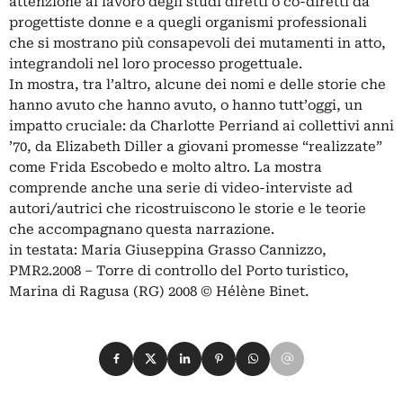
attenzione al lavoro degli studi diretti o co-diretti da
progettiste donne e a quegli organismi professionali
che si mostrano più consapevoli dei mutamenti in atto,
integrandoli nel loro processo progettuale.
In mostra, tra l’altro, alcune dei nomi e delle storie che
hanno avuto che hanno avuto, o hanno tutt’oggi, un
impatto cruciale: da Charlotte Perriand ai collettivi anni
’70, da Elizabeth Diller a giovani promesse “realizzate”
come Frida Escobedo e molto altro. La mostra
comprende anche una serie di video-interviste ad
autori/autrici che ricostruiscono le storie e le teorie
che accompagnano questa narrazione.
in testata: Maria Giuseppina Grasso Cannizzo,
PMR2.2008 – Torre di controllo del Porto turistico,
Marina di Ragusa (RG) 2008 © Hélène Binet.
Condividi su Facebook
Condividi su X
Condividi su LinkedIn
Condividi su Pinterest
Condividi su WhatsApp
Condividi su Email