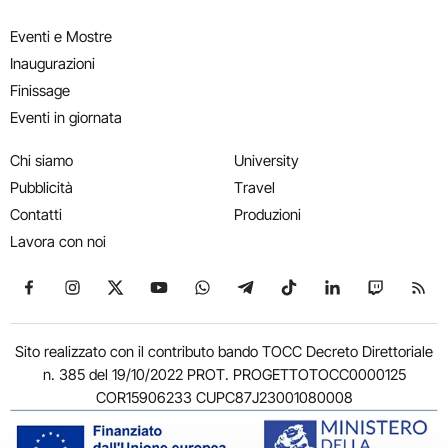
Eventi e Mostre
Inaugurazioni
Finissage
Eventi in giornata
Chi siamo
University
Pubblicità
Travel
Contatti
Produzioni
Lavora con noi
Seguici su Facebook
Seguici su Instagram
Seguici su X
Seguici su YouTube
Seguici su WhatsApp
Seguici su Telegram
Seguici su TikTok
Seguici su Link
Seguici su
Segui
Sito realizzato con il contributo bando TOCC Decreto Direttoriale
n. 385 del 19/10/2022 PROT. PROGETTOTOCC0000125
COR15906233 CUPC87J23001080008