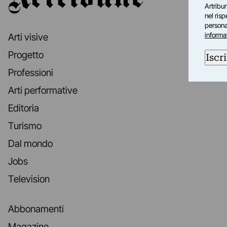
Artribun
nel ris
personal
informa
Arti visive
Progetto
Iscri
Professioni
Arti performative
Editoria
Turismo
Dal mondo
Jobs
Television
Abbonamenti
Magazine