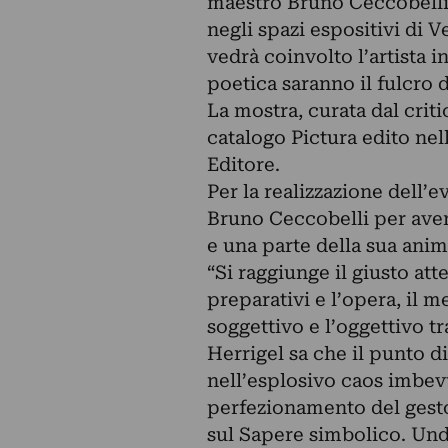
maestro Bruno Ceccobelli
negli spazi espositivi di V
vedrà coinvolto l’artista i
poetica saranno il fulcro 
La mostra, curata dal cri
catalogo Pictura edito ne
Editore.
Per la realizzazione dell’e
Bruno Ceccobelli per aver
e una parte della sua anim
“Si raggiunge il giusto att
preparativi e l’opera, il mes
soggettivo e l’oggettivo tr
Herrigel sa che il punto d
nell’esplosivo caos imbevu
perfezionamento del gesto,
sul Sapere simbolico. Undi