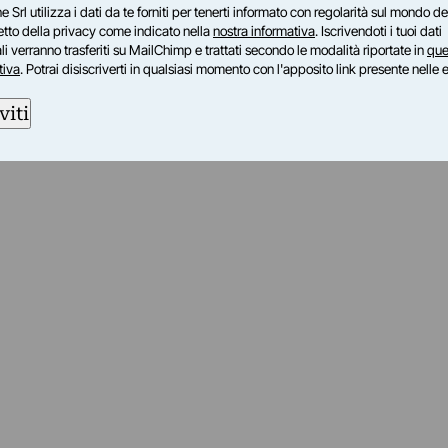
e Srl utilizza i dati da te forniti per tenerti informato con regolarità sul mondo del
petto della privacy come indicato nella
nostra informativa
. Iscrivendoti i tuoi dati
i verranno trasferiti su MailChimp e trattati secondo le modalità riportate in
que
tiva
. Potrai disiscriverti in qualsiasi momento con l'apposito link presente nelle 
viti