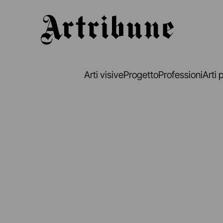
Artribune
Arti visive
Progetto
Professioni
Arti 