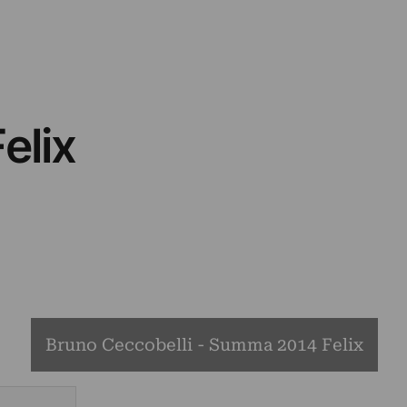
elix
Bruno Ceccobelli - Summa 2014 Felix