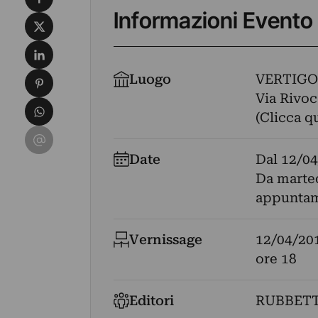
Informazioni Evento
Condividi su X
Condividi su LinkedIn
Condividi su Pinterest
Luogo
VERTIGO
Via Rivoca
Condividi su WhatsApp
(Clicca q
Condividi su Email
Date
Dal
12/04
Da martedì
appuntam
Vernissage
12/04/20
ore 18
Editori
RUBBETT