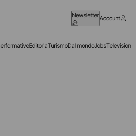
Newsletter
Account
performative
Editoria
Turismo
Dal mondo
Jobs
Television