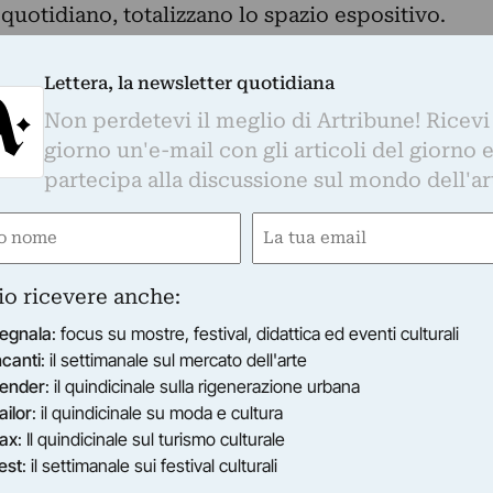
quotidiano, totalizzano lo spazio espositivo.
fabeto, sagome di suole, energiche spirali in
r possibili bizantini santi, cubi e quadrati,
Lettera, la newsletter quotidiana
e al cielo, croci chiare o scure e cerchi neri
Non perdetevi il meglio di Artribune! Ricevi
ede. Un così sia, amen, sorvola le ombre delle
giorno un'e-mail con gli articoli del giorno 
 M disposta nel dividersi per trasformarsi in un
partecipa alla discussione sul mondo dell'ar
i lavori sulla parete. Un autentico e complesso
sloca nell’installazione mutando le allegorie nel
e
Email
 via del Cielo e della Terra per una felicità alta.
gatorio)
(Obbligatorio)
io ricevere anche:
egnala
: focus su mostre, festival, didattica ed eventi culturali
ncanti
: il settimanale sul mercato dell'arte
ender
: il quindicinale sulla rigenerazione urbana
ailor
: il quindicinale su moda e cultura
ax
: Il quindicinale sul turismo culturale
est
: il settimanale sui festival culturali