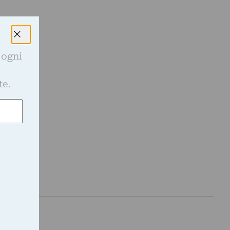
 ogni
e
te.