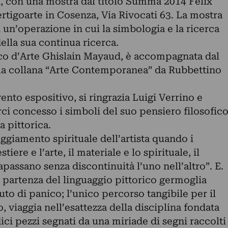
, con una mostra dal titolo Summa 2014 Felix
ertigoarte in Cosenza, Via Rivocati 63. La mostra
n un’operazione in cui la simbologia e la ricerca
della sua continua ricerca.
tico d’Arte Ghislain Mayaud, è accompagnata dal
lla collana “Arte Contemporanea” da Rubbettino
vento espositivo, si ringrazia Luigi Verrino e
ci concesso i simboli del suo pensiero filosofic
a pittorica.
eggiamento spirituale dell’artista quando i
tiere e l’arte, il materiale e lo spirituale, il
apassano senza discontinuità l’uno nell’altro”. E.
i partenza del linguaggio pittorico germoglia
to di panico; l’unico percorso tangibile per il
 viaggia nell’esattezza della disciplina fondata
ci pezzi segnati da una miriade di segni raccolti