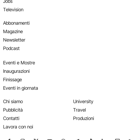
Jobs
Television
Abbonamenti
Magazine
Newsletter
Podcast
Eventi e Mostre
Inaugurazioni
Finissage
Eventi in giornata
Chi siamo
University
Pubblicità
Travel
Contatti
Produzioni
Lavora con noi
Seguici su Facebook
Seguici su Instagram
Seguici su X
Seguici su YouTube
Seguici su WhatsApp
Seguici su Telegram
Seguici su TikTok
Seguici su Link
Seguici su
Segui