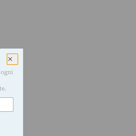
i
 ogni
e
te.