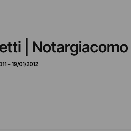
zetti | Notargiacomo
011
–
19/01/2012