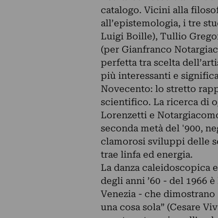
catalogo. Vicini alla filoso
all’epistemologia, i tre st
Luigi Boille), Tullio Gre
(per Gianfranco Notargiac
perfetta tra scelta dell’ar
più interessanti e signific
Novecento: lo stretto rappo
scientifico. La ricerca di o
Lorenzetti e Notargiacomo,
seconda metà del '900, neg
clamorosi sviluppi delle 
trae linfa ed energia.
La danza caleidoscopica e 
degli anni ’60 - del 1966 è
Venezia - che dimostrano
una cosa sola” (Cesare Vi