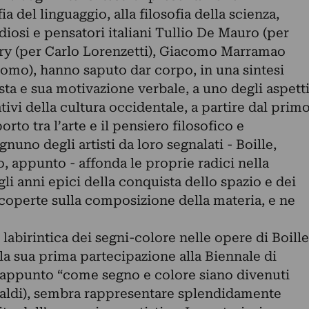
fia del linguaggio, alla filosofia della scienza,
udiosi e pensatori italiani Tullio De Mauro (per
gory (per Carlo Lorenzetti), Giacomo Marramao
omo), hanno saputo dar corpo, in una sintesi
tista e sua motivazione verbale, a uno degli aspett
ativi della cultura occidentale, a partire dal prim
rto tra l’arte e il pensiero filosofico e
gnuno degli artisti da loro segnalati - Boille,
 appunto - affonda le proprie radici nella
li anni epici della conquista dello spazio e dei
scoperte sulla composizione della materia, e ne
labirintica dei segni-colore nelle opere di Boille
 la sua prima partecipazione alla Biennale di
 appunto “come segno e colore siano divenuti
valdi), sembra rappresentare splendidamente