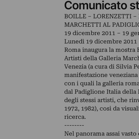
Comunicato s
BOILLE – LORENZETTI 
MARCHETTI AL PADIGLIO
19 dicembre 2011 – 19 ge
Lunedì 19 dicembre 2011 al
Roma inaugura la mostr
Artisti della Galleria Marc
Venezia (a cura di Silvia P
manifestazione veneziana s
con i quali la galleria ro
dal Padiglione Italia dell
degli stessi artisti, che r
1972, 1982), così da visua
ricerca.
--------
Nel panorama assai vasto e