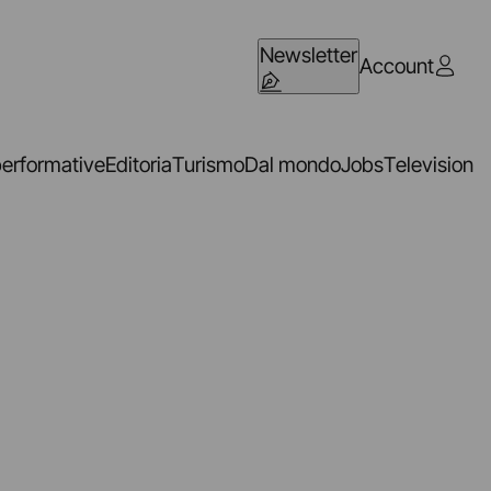
Newsletter
Account
performative
Editoria
Turismo
Dal mondo
Jobs
Television