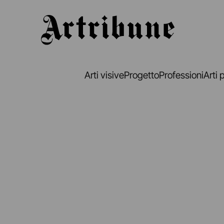
Artribune
Arti visive
Progetto
Professioni
Arti 