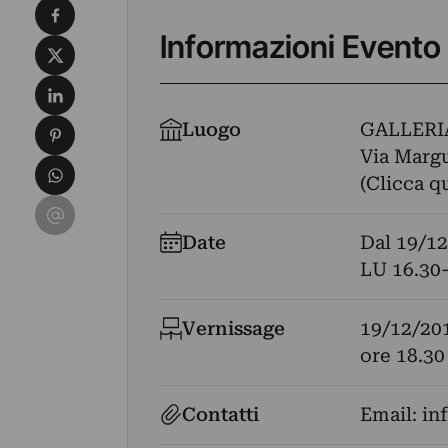
Condividi su Facebook
Informazioni Evento
Condividi su X
Condividi su LinkedIn
Condividi su Pinterest
Luogo
GALLERI
Via Margu
Condividi su WhatsApp
(Clicca q
Condividi su Email
Date
Dal
19/12
LU 16.30-
Vernissage
19/12/20
ore 18.30
Contatti
Email:
in