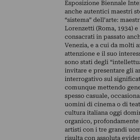
Esposizione Biennale Inte
anche autentici maestri st
“sistema” dell’arte: maest
Lorenzetti (Roma, 1934) 
consacrati in passato anch
Venezia, e a cui da molti a
attenzione e il suo interes
sono stati degli “intellettu
invitare e presentare gli ar
interrogativo sul significa
comunque mettendo genera
spesso casuale, occasionale
uomini di cinema o di teatro
cultura italiana oggi dom
organico, profondamente mo
artisti con i tre grandi uo
risulta con assoluta eviden