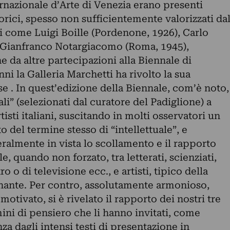
rnazionale d’Arte di Venezia erano presenti
orici, spesso non sufficientemente valorizzati da
ri come Luigi Boille (Pordenone, 1926), Carlo
e Gianfranco Notargiacomo (Roma, 1945),
e da altre partecipazioni alla Biennale di
nni la Galleria Marchetti ha rivolto la sua
se . In quest’edizione della Biennale, com’è noto,
ali” (selezionati dal curatore del Padiglione) a
tisti italiani, suscitando in molti osservatori un
to del termine stesso di “intellettuale”, e
lmente in vista lo scollamento e il rapporto
, quando non forzato, tra letterati, scienziati,
 o di televisione ecc., e artisti, tipico della
inante. Per contro, assolutamente armonioso,
tivato, si è rivelato il rapporto dei nostri tre
mini di pensiero che li hanno invitati, come
za dagli intensi testi di presentazione in