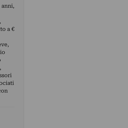
 anni,
,
to a €
eve,
io
o
,
ssori
ociati
con