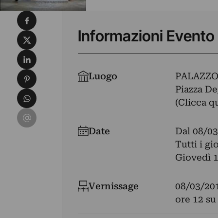
Condividi su Facebook
Informazioni Evento
Condividi su X
Condividi su LinkedIn
Condividi su Pinterest
Luogo
PALAZZO
Piazza Deg
Condividi su WhatsApp
(Clicca q
Condividi su Email
Date
Dal
08/03
Tutti i gi
Giovedì 1
Vernissage
08/03/20
ore 12 su