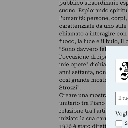
pubblico straordinarie es
suono. Esplorando spiritua
l’umanità: persone, corpi, 
caratterizzate da uno stil
chiamato a interagire con 
fuoco, la luce e il buio, il 
“Sono davvero felice di re
l’occasione di ripagare il 
mie opere" dichiara l'arti
anni settanta, non avrei m
così grande mostra in una
Strozzi”.
Nom
Creare una mostra di Bill 
unitario tra Piano Nobile e
(Requ
First
relazione tra l’artista e la 
Vogl
iniziato la sua carriera ne
S
1976 è stato direttore tec