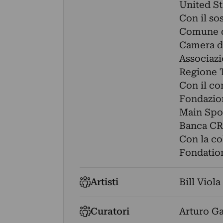
United St
Con il so
Comune d
Camera d
Associazi
Regione 
Con il co
Fondazio
Main Spo
Banca CR 
Con la co
Fondation
Artisti
Bill Viola
Curatori
Arturo Ga