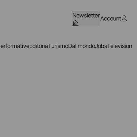
Newsletter
Account
performative
Editoria
Turismo
Dal mondo
Jobs
Television