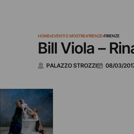
HOME
›
EVENTI E MOSTRE
›
FIRENZE
›
FIRENZE
Bill Viola – R
PALAZZO STROZZI
08/03/201