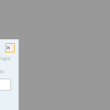
 ogni
e
te.