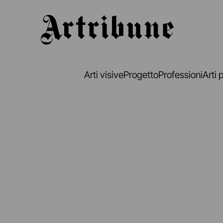
Artribune
Arti visive
Progetto
Professioni
Arti 