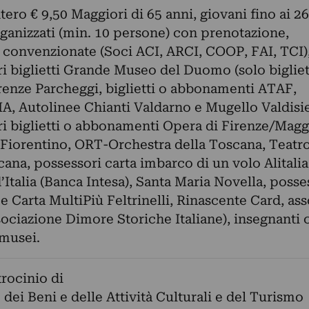
tero € 9,50 Maggiori di 65 anni, giovani fino ai 26
ganizzati (min. 10 persone) con prenotazione,
 convenzionate (Soci ACI, ARCI, COOP, FAI, TCI)
i biglietti Grande Museo del Duomo (solo bigliet
irenze Parcheggi, biglietti o abbonamenti ATAF,
, Autolinee Chianti Valdarno e Mugello Valdisi
i biglietti o abbonamenti Opera di Firenze/Magg
Fiorentino, ORT-Orchestra della Toscana, Teatr
cana, possessori carta imbarco di un volo Alitalia
d’Italia (Banca Intesa), Santa Maria Novella, posse
 e Carta MultiPiù Feltrinelli, Rinascente Card, ass
ociazione Dimore Storiche Italiane), insegnanti 
musei.
trocinio di
 dei Beni e delle Attività Culturali e del Turismo