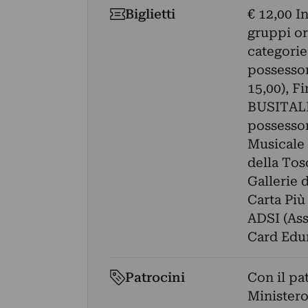
Biglietti
€ 12,00 In
gruppi or
categorie
possessor
15,00), F
BUSITALIA
possessor
Musicale 
della Tos
Gallerie 
Carta Più
ADSI (Ass
Card Edu
Patrocini
Con il pa
Ministero