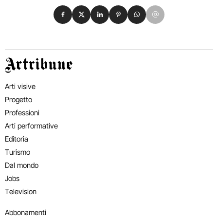
Condividi su Facebook
Condividi su X
Condividi su LinkedIn
Condividi su Pinterest
Condividi su WhatsApp
Condividi su Email
Artribune
Arti visive
Progetto
Professioni
Arti performative
Editoria
Turismo
Dal mondo
Jobs
Television
Abbonamenti