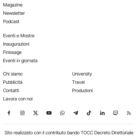
Magazine
Newsletter
Podcast
Eventi e Mostre
Inaugurazioni
Finissage
Eventi in giornata
Chi siamo
University
Pubblicità
Travel
Contatti
Produzioni
Lavora con noi
Seguici su Facebook
Seguici su Instagram
Seguici su X
Seguici su YouTube
Seguici su WhatsApp
Seguici su Telegram
Seguici su TikTok
Seguici su Link
Seguici su
Segui
Sito realizzato con il contributo bando TOCC Decreto Direttoriale