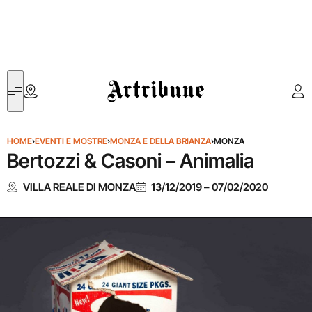
Artribune
HOME
›
EVENTI E MOSTRE
›
MONZA E DELLA BRIANZA
›
MONZA
Bertozzi & Casoni – Animalia
VILLA REALE DI MONZA
13/12/2019
–
07/02/2020