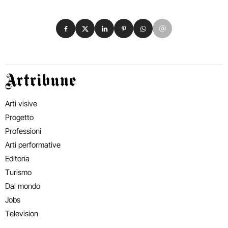
Condividi su Facebook
Condividi su X
Condividi su LinkedIn
Condividi su Pinterest
Condividi su WhatsApp
Condividi su Email
Artribune
Arti visive
Progetto
Professioni
Arti performative
Editoria
Turismo
Dal mondo
Jobs
Television