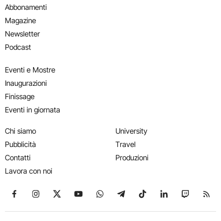
Abbonamenti
Magazine
Newsletter
Podcast
Eventi e Mostre
Inaugurazioni
Finissage
Eventi in giornata
Chi siamo
University
Pubblicità
Travel
Contatti
Produzioni
Lavora con noi
Seguici su Facebook
Seguici su Instagram
Seguici su X
Seguici su YouTube
Seguici su WhatsApp
Seguici su Telegram
Seguici su TikTok
Seguici su Link
Seguici su
Segui