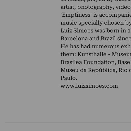
artist, photography, video
'Emptiness' is accompanied
music specially chosen b
Luiz Simoes was born in 1
Barcelona and Brazil since
He has had numerous exhib
them: Kunsthalle - Museum
Brasilea Foundation, Base
Museu da República, Rio 
Paulo.
www.luizsimoes.com