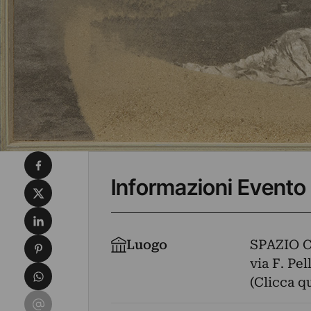
Condividi su Facebook
Informazioni Evento
Condividi su X
Condividi su LinkedIn
Condividi su Pinterest
Luogo
SPAZIO 
via F. Pel
Condividi su WhatsApp
(Clicca q
Condividi su Email