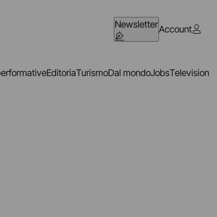
Newsletter
Account
performative
Editoria
Turismo
Dal mondo
Jobs
Television