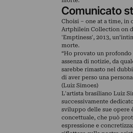
morte.
Comunicato s
Choisi – one at a time, i
Artphilein Collection on d
'Emptiness', 2013, un’intim
morte.
“Ho provato un profondo se
assenza di notizie, da qu
sarebbe rimasto nel dubbio
di aver perso una persona 
(Luiz Simoes)
L'artista brasiliano Luiz 
successivamente dedicato al
sviluppo delle sue opere 
concettuale, che può prot
espressione e concretizzaz