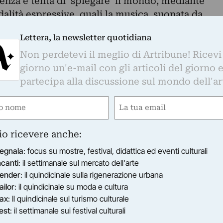
stenza e tenta di 'spiegare' il mondo, mediante
dalità espressive, quali la musica, suonata da
dallo stesso artista, la fotografia, il video e la
Lettera, la newsletter quotidiana
Non perdetevi il meglio di Artribune! Ricevi
 dalla proiezione di un testo dell’artista e da
giorno un'e-mail con gli articoli del giorno 
amente scelta.
partecipa alla discussione sul mondo dell'ar
 a Rio in Brasile. Vive e lavora tra Barcellona e
nuto mostre in numerose sedi internazionali, tra
e
Email
quartier, Vienna; 10th Bienal de La Habana;
ired)
(Required)
lea; International Museums Day. ARTIUM, Vitoria
io ricevere anche:
de Janeiro; Museu da Imagem e do Som, São
egnala
: focus su mostre, festival, didattica ed eventi culturali
ncanti
: il settimanale sul mercato dell'arte
ender
: il quindicinale sulla rigenerazione urbana
@choisi.info
, tel. +41 (0)91 922 00 38,
ailor
: il quindicinale su moda e cultura
ax
: Il quindicinale sul turismo culturale
display: Luiz Simoes
est
: il settimanale sui festival culturali
il 2014