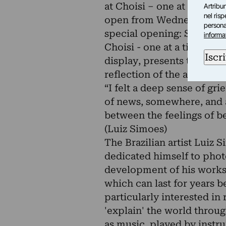
at Choisi – one at a time, 
Artribun
nel ris
open from Wednesday to 
personal
special opening: Sunday 
informa
Choisi - one at a time, in
Iscri
display, presents the work
reflection of the artist on
“I felt a deep sense of gri
of news, somewhere, and 
between the feelings of be
(Luiz Simoes)
The Brazilian artist Luiz S
dedicated himself to phot
development of his works 
which can last for years b
particularly interested in
'explain' the world throu
as music, played by inst