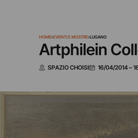
HOME
›
EVENTI E MOSTRE
›
LUGANO
Artphilein Col
SPAZIO CHOISI
16/04/2014
–
1