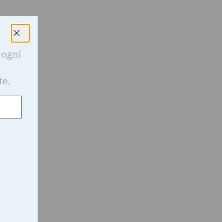
 ogni
e
te.
;