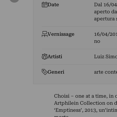
Date
Dal
16/04
aperto d
apertura 
Vernissage
16/04/20
no
Artisti
Luiz Sim
Generi
arte con
Choisi – one at a time, i
Artphilein Collection on d
‘Emptiness’, 2013, un’intim