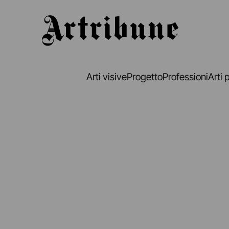
Artribune
Arti visive
Progetto
Professioni
Arti 