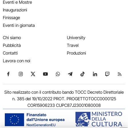
Eventi e Mostre
Inaugurazioni
Finissage
Eventi in giornata
Chi siamo
University
Pubblicità
Travel
Contatti
Produzioni
Lavora con noi
Seguici su Facebook
Seguici su Instagram
Seguici su X
Seguici su YouTube
Seguici su WhatsApp
Seguici su Telegram
Seguici su TikTok
Seguici su Link
Seguici su
Segui
Sito realizzato con il contributo bando TOCC Decreto Direttoriale
n. 385 del 19/10/2022 PROT. PROGETTOTOCC0000125
COR15906233 CUPC87J23001080008