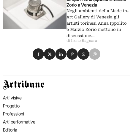
Zorio a Venezia
Negli ambienti della Made in..
Art Gallery di Venezia gli
artisti torinesi Anna Ippolito
e Marzio Zorio mettono in
discussione…
di Irene Bagnara
Condividi su Facebook
Condividi su X
Condividi su LinkedIn
Condividi su Pinterest
Condividi su WhatsApp
Condividi su Email
Artribune
Arti visive
Progetto
Professioni
Arti performative
Editoria