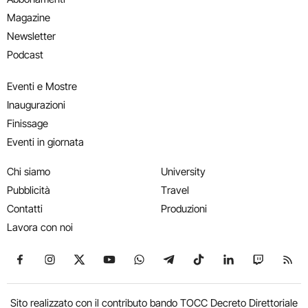
Magazine
Newsletter
Podcast
Eventi e Mostre
Inaugurazioni
Finissage
Eventi in giornata
Chi siamo
University
Pubblicità
Travel
Contatti
Produzioni
Lavora con noi
Seguici su Facebook
Seguici su Instagram
Seguici su X
Seguici su YouTube
Seguici su WhatsApp
Seguici su Telegram
Seguici su TikTok
Seguici su Link
Seguici su
Segui
Sito realizzato con il contributo bando TOCC Decreto Direttoriale