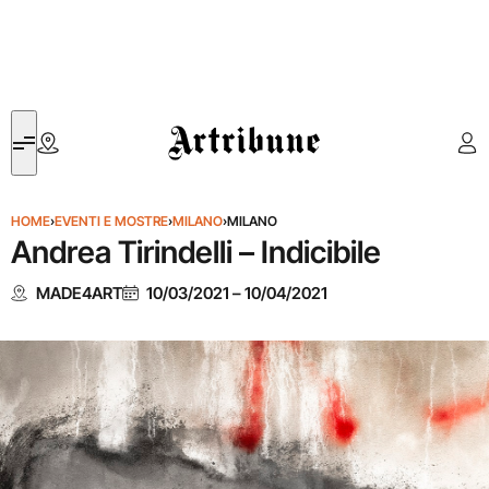
Artribune
HOME
›
EVENTI E MOSTRE
›
MILANO
›
MILANO
Andrea Tirindelli – Indicibile
MADE4ART
10/03/2021
–
10/04/2021