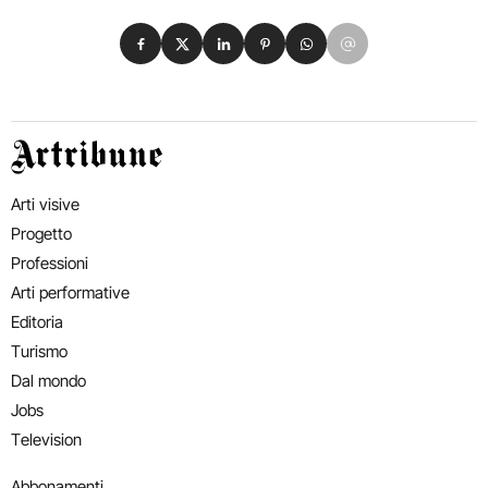
Condividi su Facebook
Condividi su X
Condividi su LinkedIn
Condividi su Pinterest
Condividi su WhatsApp
Condividi su Email
Artribune
Arti visive
Progetto
Professioni
Arti performative
Editoria
Turismo
Dal mondo
Jobs
Television
Abbonamenti