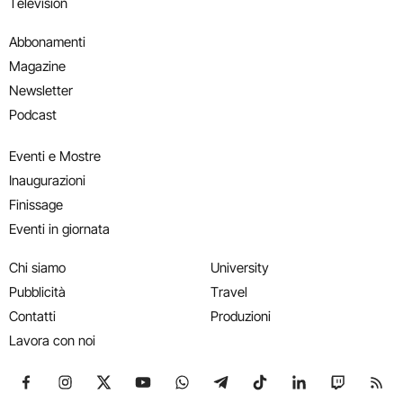
Television
Abbonamenti
Magazine
Newsletter
Podcast
Eventi e Mostre
Inaugurazioni
Finissage
Eventi in giornata
Chi siamo
University
Pubblicità
Travel
Contatti
Produzioni
Lavora con noi
Seguici su Facebook
Seguici su Instagram
Seguici su X
Seguici su YouTube
Seguici su WhatsApp
Seguici su Telegram
Seguici su TikTok
Seguici su Link
Seguici su
Segui