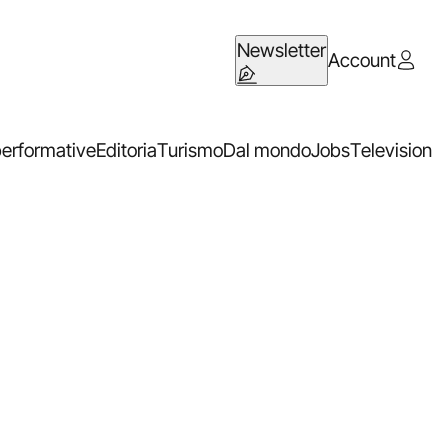
Newsletter
Account
performative
Editoria
Turismo
Dal mondo
Jobs
Television