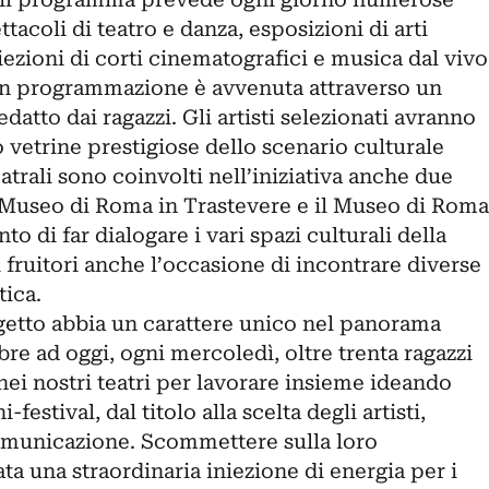
tacoli di teatro e danza, esposizioni di arti
iezioni di corti cinematografici e musica dal vivo
 in programmazione è avvenuta attraverso un
atto dai ragazzi. Gli artisti selezionati avranno
o vetrine prestigiose dello scenario culturale
atrali sono coinvolti nell’iniziativa anche due
 Museo di Roma in Trastevere e il Museo di Roma
to di far dialogare i vari spazi culturali della
vi fruitori anche l’occasione di incontrare diverse
tica.
etto abbia un carattere unico nel panorama
re ad oggi, ogni mercoledì, oltre trenta ragazzi
 nei nostri teatri per lavorare insieme ideando
festival, dal titolo alla scelta degli artisti,
comunicazione. Scommettere sulla loro
tata una straordinaria iniezione di energia per i