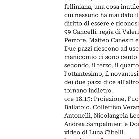
felliniana, una cosa inuti
cui nessuno ha mai dato il
diritto di essere e riconos
99 Cancelli. regia di Vale
Perrore, Matteo Canesin 
Due pazzi riescono ad usc
manicomio ci sono cento ca
secondo, il terzo, il quart
l'ottantesimo, il novante
dei due pazzi dice all'alt
tornano indietro.
ore 18.15: Proiezione, Fu
Ballatoio. Collettivo Vera
Antonelli, Nicolangela Leo
Andrea Sampalmieri e Don
video di Luca Cibelli.