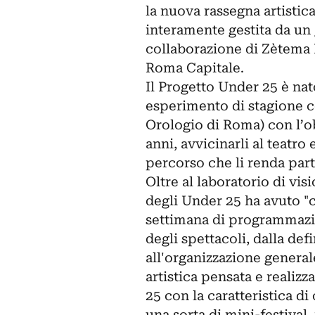
la nuova rassegna artistic
interamente gestita da un
collaborazione di Zètema 
Roma Capitale.
Il Progetto Under 25 è na
esperimento di stagione co
Orologio di Roma) con l’ob
anni, avvicinarli al teatr
percorso che li renda parte
Oltre al laboratorio di visi
degli Under 25 ha avuto "c
settimana di programmazion
degli spettacoli, dalla de
all'organizzazione general
artistica pensata e reali
25 con la caratteristica di
una sorta di mini-festiva