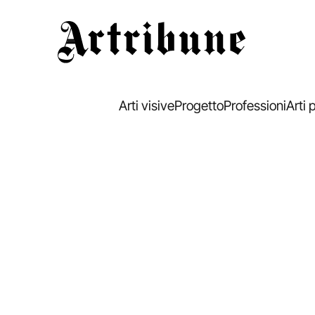
Artribune
Arti visive
Progetto
Professioni
Arti 