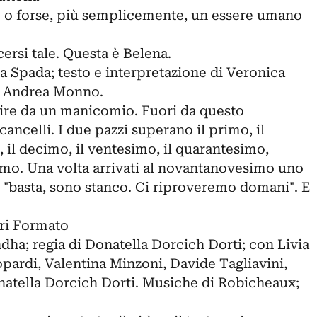
le o forse, più semplicemente, un essere umano
cersi tale. Questa è Belena.
ria Spada; testo e interpretazione di Veronica
e Andrea Monno.
ire da un manicomio. Fuori da questo
ncelli. I due pazzi superano il primo, il
o, il decimo, il ventesimo, il quarantesimo,
simo. Una volta arrivati al novantanovesimo uno
ro "basta, sono stanco. Ci riproveremo domani". E
ori Formato
ndha; regia di Donatella Dorcich Dorti; con Livia
pardi, Valentina Minzoni, Davide Tagliavini,
atella Dorcich Dorti. Musiche di Robicheaux;