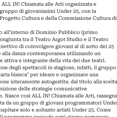
a ALL IN! Chiamata alle Arti organizzata e
 gruppo di giovanissimi Under 25, con la
Progetto Cultura e della Commissione Cultura di
to all’interno di Dominio Pubblico (primo
ngiunta tra il Teatro Argot Studio e il Teatro
iettivo di coinvolgere giovani al di sotto dei 25
o e alla danza contemporanea utilizzando un
 attiva e integrante della vita dei due teatri.
one degli spettacoli in stagione, infatti, il gruppo
arta bianca" per ideare e organizzare una
e interamente autogestita: dal titolo alla scelt
finizione delle strategie comunicative
e. Nasce così ALL IN! Chiamata alle Arti, rassegn
zzata da un gruppo di giovani programmatori Unde
 ospitare solo e soltanto artisti Under 25. Come
l, il programma prevede ogni giorno numerose