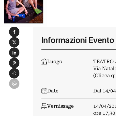
Condividi su Facebook
Informazioni Evento
Condividi su X
Condividi su LinkedIn
Condividi su Pinterest
Luogo
TEATRO 
Via Natal
Condividi su WhatsApp
(Clicca q
Condividi su Email
Date
Dal
14/04
Vernissage
14/04/20
ore 17,30