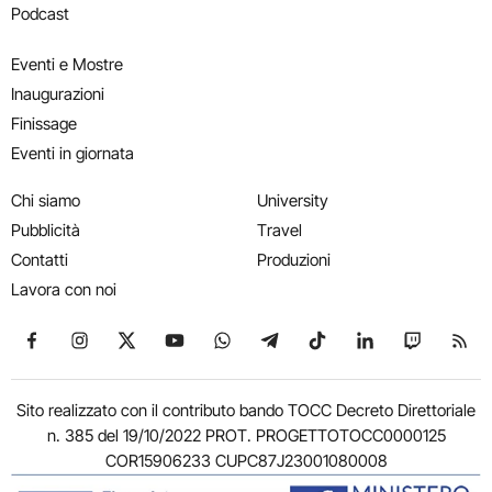
Podcast
Eventi e Mostre
Inaugurazioni
Finissage
Eventi in giornata
Chi siamo
University
Pubblicità
Travel
Contatti
Produzioni
Lavora con noi
Seguici su Facebook
Seguici su Instagram
Seguici su X
Seguici su YouTube
Seguici su WhatsApp
Seguici su Telegram
Seguici su TikTok
Seguici su Link
Seguici su
Segui
Sito realizzato con il contributo bando TOCC Decreto Direttoriale
n. 385 del 19/10/2022 PROT. PROGETTOTOCC0000125
COR15906233 CUPC87J23001080008