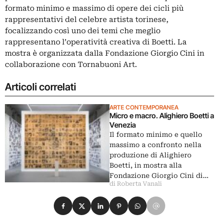
formato minimo e massimo di opere dei cicli più
rappresentativi del celebre artista torinese,
focalizzando così uno dei temi che meglio
rappresentano l’operatività creativa di Boetti. La
mostra è organizzata dalla Fondazione Giorgio Cini in
collaborazione con Tornabuoni Art.
Articoli correlati
ARTE CONTEMPORANEA
Micro e macro. Alighiero Boetti a
Venezia
Il formato minimo e quello
massimo a confronto nella
produzione di Alighiero
Boetti, in mostra alla
Fondazione Giorgio Cini di…
di Roberta Vanali
Condividi su Facebook
Condividi su X
Condividi su LinkedIn
Condividi su Pinterest
Condividi su WhatsApp
Condividi su Email