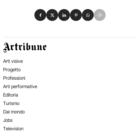
Condividi su Facebook
Condividi su X
Condividi su LinkedIn
Condividi su Pinterest
Condividi su WhatsApp
Condividi su Email
Artribune
Arti visive
Progetto
Professioni
Arti performative
Editoria
Turismo
Dal mondo
Jobs
Television