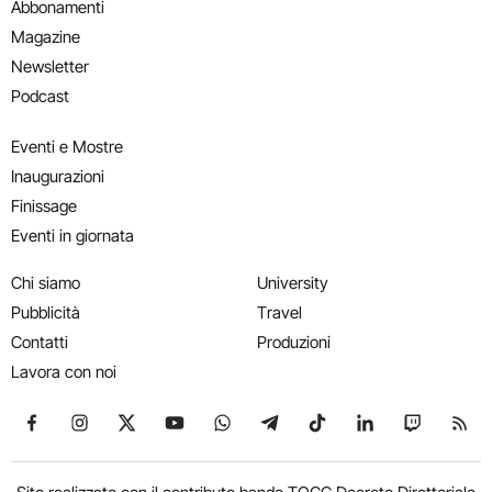
Abbonamenti
Magazine
Newsletter
Podcast
Eventi e Mostre
Inaugurazioni
Finissage
Eventi in giornata
Chi siamo
University
Pubblicità
Travel
Contatti
Produzioni
Lavora con noi
Seguici su Facebook
Seguici su Instagram
Seguici su X
Seguici su YouTube
Seguici su WhatsApp
Seguici su Telegram
Seguici su TikTok
Seguici su Link
Seguici su
Segui