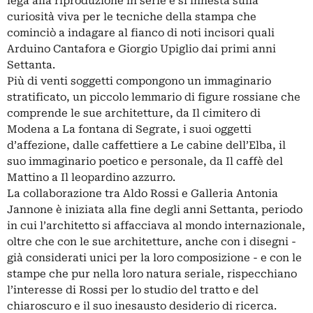
lega alla riproduzione in serie e si innesta sulla
curiosità viva per le tecniche della stampa che
cominciò a indagare al fianco di noti incisori quali
Arduino Cantafora e Giorgio Upiglio dai primi anni
Settanta.
Più di venti soggetti compongono un immaginario
stratificato, un piccolo lemmario di figure rossiane che
comprende le sue architetture, da Il cimitero di
Modena a La fontana di Segrate, i suoi oggetti
d’affezione, dalle caffettiere a Le cabine dell’Elba, il
suo immaginario poetico e personale, da Il caffè del
Mattino a Il leopardino azzurro.
La collaborazione tra Aldo Rossi e Galleria Antonia
Jannone è iniziata alla fine degli anni Settanta, periodo
in cui l’architetto si affacciava al mondo internazionale,
oltre che con le sue architetture, anche con i disegni -
già considerati unici per la loro composizione - e con le
stampe che pur nella loro natura seriale, rispecchiano
l’interesse di Rossi per lo studio del tratto e del
chiaroscuro e il suo inesausto desiderio di ricerca.