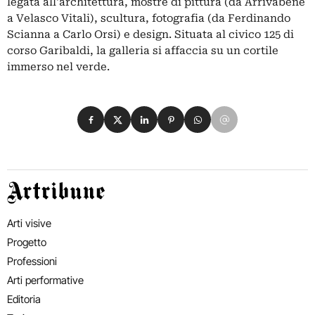
legata all'architettura, mostre di pittura (da Arrivabene
a Velasco Vitali), scultura, fotografia (da Ferdinando
Scianna a Carlo Orsi) e design. Situata al civico 125 di
corso Garibaldi, la galleria si affaccia su un cortile
immerso nel verde.
Condividi su Facebook
Condividi su X
Condividi su LinkedIn
Condividi su Pinterest
Condividi su WhatsApp
Condividi su Email
Artribune
Arti visive
Progetto
Professioni
Arti performative
Editoria