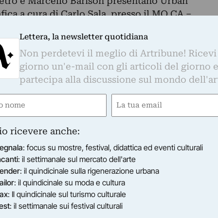
 Petrò e Marcello Barison presentano Urban
fica a cura di Carlo Sala, presso il MO.CA –
re di Brescia.
Lettera, la newsletter quotidiana
o dai marginalia dei manoscritti medievali: figure
Non perdetevi il meglio di Artribune! Ricevi
no i margini delle pagine, zone apparentemente
giorno un'e-mail con gli articoli del giorno 
he di invenzione e libertà figurativa.
partecipa alla discussione sul mondo dell'ar
ello spazio urbano, Petrò rivolge il proprio
malmente sfugge all’attenzione: interruzioni,
e
Email
ttesi e segni di trasformazione presenti nel
ired)
(Required)
io ricevere anche:
di immagini, frutto di una visione periferica, in
uno strumento per scoprire ed esaltare il valore
egnala
: focus su mostre, festival, didattica ed eventi culturali
rascurati, elevandoli a monumenti di un’urbanità
ncanti
: il settimanale sul mercato dell'arte
ender
: il quindicinale sulla rigenerazione urbana
ografica si confonde.
ailor
: il quindicinale su moda e cultura
ografie selezionate da un corpus più ampio di 90
ax
: Il quindicinale sul turismo culturale
si formati e realizzate sia in digitale che in
est
: il settimanale sui festival culturali