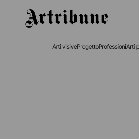
Artribune
Arti visive
Progetto
Professioni
Arti 