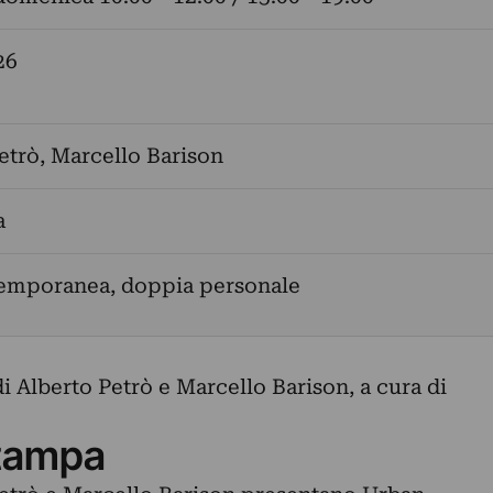
26
etrò
,
Marcello Barison
a
temporanea, doppia personale
 Alberto Petrò e Marcello Barison, a cura di
tampa