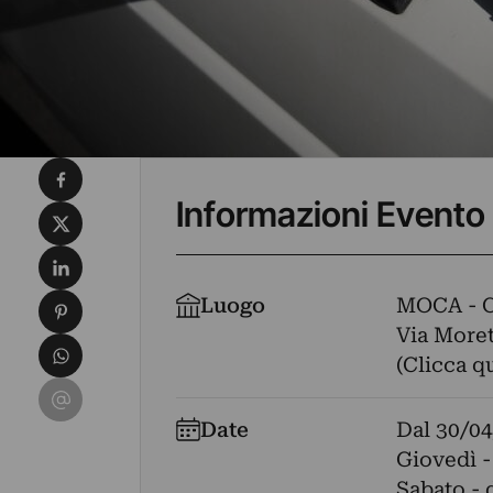
Condividi su Facebook
Informazioni Evento
Condividi su X
Condividi su LinkedIn
Condividi su Pinterest
Luogo
MOCA - 
Via Morett
Condividi su WhatsApp
(Clicca q
Condividi su Email
Date
Dal
30/04
Giovedì -
Sabato - 