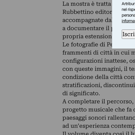
La mostra è tratta dall’o
Artribun
nel ris
Rubbettino editore nel 20
personal
accompagnate dal testo Aft
informa
a documentare il progetto
Iscri
propria estensione teorica
Le fotografie di Petrò co
frammenti di città in cui 
configurazioni inattese, o
con queste immagini, il te
condizione della città co
stratificazioni, discontin
di significato.
A completare il percorso
progetto musicale che fa 
paesaggi sonori rallentano
ad un’esperienza contemp
Il volume diventa così il 