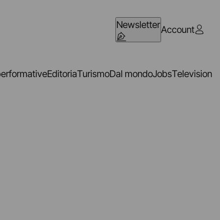
Newsletter
Account
performative
Editoria
Turismo
Dal mondo
Jobs
Television