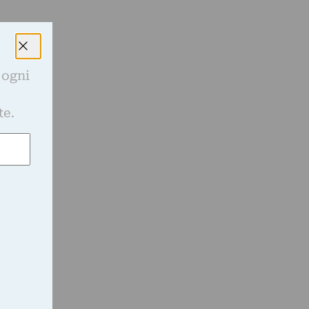
 ogni
e
te.