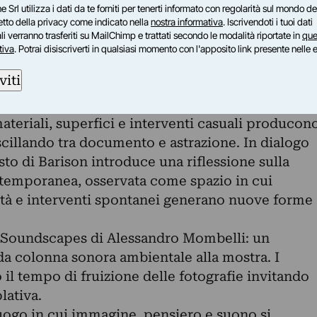
monimo volume Urban Marginalia, pubblicato da
e Srl utilizza i dati da te forniti per tenerti informato con regolarità sul mondo del
petto della privacy come indicato nella
nostra informativa
. Iscrivendoti i tuoi dati
26, che raccoglie le immagini di Alberto Petrò
i verranno trasferiti su MailChimp e trattati secondo le modalità riportate in
que
ercity di Marcello Barison. Il libro non si limita
tiva
. Potrai disiscriverti in qualsiasi momento con l'apposito link presente nelle 
 fotografico, ma ne costituisce una vera e
viti
 e narrativa.
mpongono un atlante visivo dei margini urbani:
materiali, superfici e interventi casuali producon
scillando tra documento e astrazione. In dialogo
sto di Barison introduce una riflessione sulla
ntemporanea, osservata come spazio in cui
uità e interventi spontanei generano nuove forme
, Soundscapes di Alessandro Mombelli: un
da colonna sonora ambientale alla mostra. I
 il tempo di fruizione delle fotografie invitando
lativa.
luogo in cui immagine, pensiero e suono si